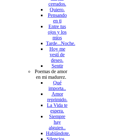
cerrados.
Quiero.
Pensando
en ti
Entre tus
ojos y los
míos
Tarde...Noche.
Hoy me
vestí de
deseo.
Sentir
Poemas de amor
en mi madurez.
Qué
importa..
Amor
reprimido.
La Vida te
espera.
Siempre
hay
alguien..
Hablándote.
Silencios...