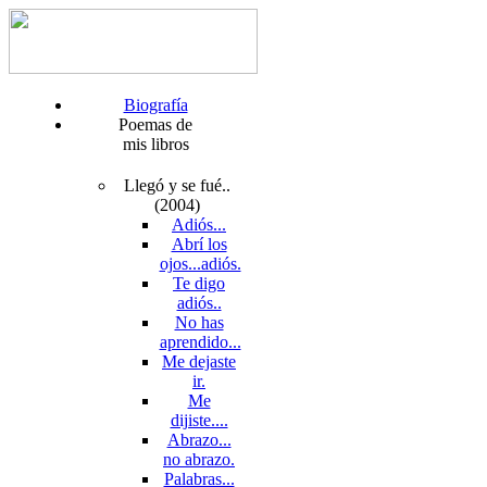
Biografía
Poemas de
mis libros
Llegó y se fué..
(2004)
Adiós...
Abrí los
ojos...adiós.
Te digo
adiós..
No has
aprendido...
Me dejaste
ir.
Me
dijiste....
Abrazo...
no abrazo.
Palabras...