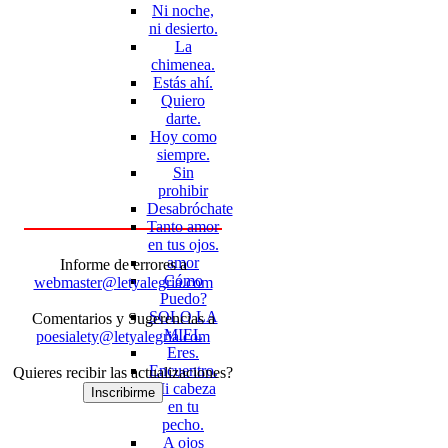
Ni noche,
ni desierto.
La
chimenea.
Estás ahí.
Quiero
darte.
Hoy como
siempre.
Sin
prohibir
Desabróchate
Tanto amor
en tus ojos.
amor
Informe de errores a
Cómo
webmaster@letyalegria.com
Puedo?
SOLO LA
Comentarios y Sugerencias a
MIEL
poesialety@letyalegria.com
Eres.
Encuentro.
Quieres recibir las actualizaciones?
Mi cabeza
Inscribirme
en tu
pecho.
A ojos