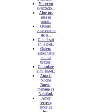
Nacer en
avanzado...
Abre tus
alas al
amor..
Quiero
enamorarme
de ti...
Con el sol
en la piel..
Quiero
estrecharte
en mis
brazos.
Consolaré
a mi ángel..
Ama la
Noche
Buena,
mañana es
Navidad.
Amor
secreto,
amor de
luz.