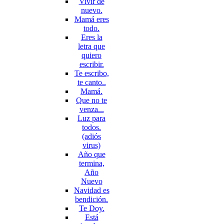
Vivir de
nuevo.
Mamá eres
todo.
Eres la
letra que
quiero
escribir.
Te escribo,
te canto..
Mamá.
Que no te
venza...
Luz para
todos.
(adiós
virus)
Año que
termina,
Año
Nuevo
Navidad es
bendición.
Te Doy.
Está