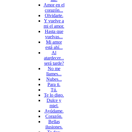
Amor en el
corazón...
Olvidarte.
Y vuelve a
mi el amor.
Hasta que
vuelvas...
Mi amor
está ahí...
Al
atardecer...
será tarde?
No me
llames...
Nubes...
Para ti.
Tú.
Te lo digo.
Dulce y
miel.
Ayúdame.
Corazón.
Bellas
ilusiones.