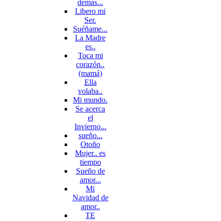
demás...
Libero mi
Ser.
Suéñame...
La Madre
es..
Toca mi
corazón..
(mamá)
Ella
volaba..
Mi mundo.
Se acerca
el
Invierno...
sueño...
Otoño
Mujer.. es
tiempo
Sueño de
amor...
Mi
Navidad de
amor..
TE