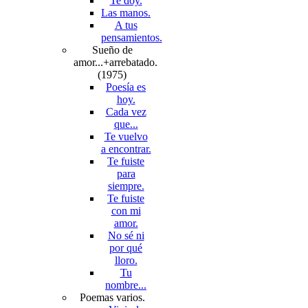
Te doy.
Las manos.
A tus
pensamientos.
Sueño de
amor...+arrebatado.
(1975)
Poesía es
hoy.
Cada vez
que...
Te vuelvo
a encontrar.
Te fuiste
para
siempre.
Te fuiste
con mi
amor.
No sé ni
por qué
lloro.
Tu
nombre...
Poemas varios.