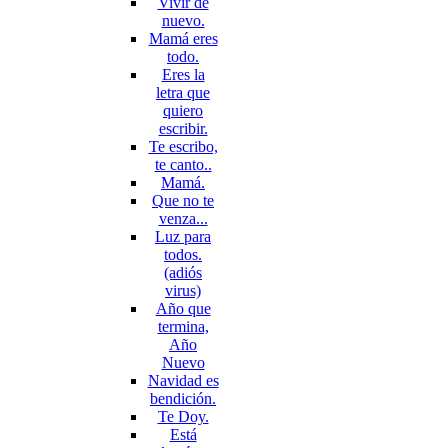
Vivir de
nuevo.
Mamá eres
todo.
Eres la
letra que
quiero
escribir.
Te escribo,
te canto..
Mamá.
Que no te
venza...
Luz para
todos.
(adiós
virus)
Año que
termina,
Año
Nuevo
Navidad es
bendición.
Te Doy.
Está