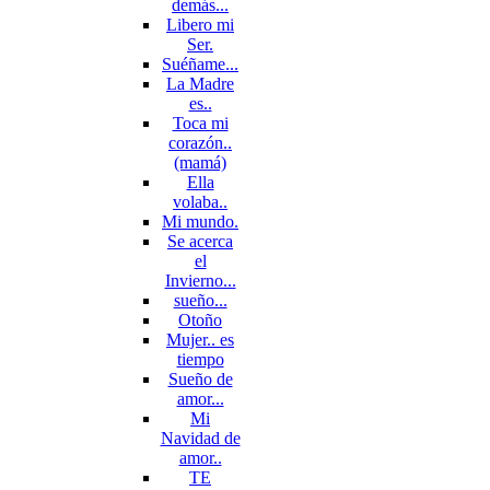
demás...
Libero mi
Ser.
Suéñame...
La Madre
es..
Toca mi
corazón..
(mamá)
Ella
volaba..
Mi mundo.
Se acerca
el
Invierno...
sueño...
Otoño
Mujer.. es
tiempo
Sueño de
amor...
Mi
Navidad de
amor..
TE