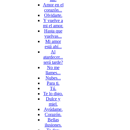
Amor en el
corazón...
Olvidarte.
Y vuelve a
mi el amor.
Hasta que
vuelvas...
Mi amor
está ahí...
Al
atardecer...
será tarde?
No me
llames...
Nubes...
Para ti.
Tú.
Te lo digo.
Dulce y
miel.
Ayúdame.
Corazón.
Bellas
ilusiones.