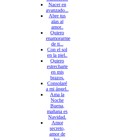
Nacer en
avanzado...
Abre tus
alas al
amor..
Quiero
enamorarme
de ti...
Con el sol
en la piel..
Quiero
estrecharte
en mis
brazos.
Consolaré
a mi ángel..
Ama la
Noche
Buena,
mañana es
Navidad.
Amor
secreto,
amor de
luz.