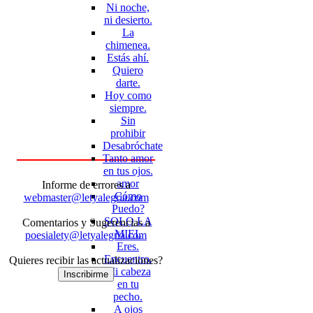
Ni noche,
ni desierto.
La
chimenea.
Estás ahí.
Quiero
darte.
Hoy como
siempre.
Sin
prohibir
Desabróchate
Tanto amor
en tus ojos.
amor
Informe de errores a
Cómo
webmaster@letyalegria.com
Puedo?
SOLO LA
Comentarios y Sugerencias a
MIEL
poesialety@letyalegria.com
Eres.
Encuentro.
Quieres recibir las actualizaciones?
Mi cabeza
Inscribirme
en tu
pecho.
A ojos