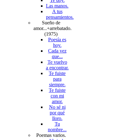
Te doy.
Las manos.
A tus
pensamientos.
Sueño de
amor...+arrebatado.
(1975)
Poesía es
hoy.
Cada vez
que...
Te vuelvo
a encontrar.
Te fuiste
para
siempre.
Te fuiste
con mi
amor.
No sé ni
por qué
lloro.
Tu
nombre...
Poemas varios.