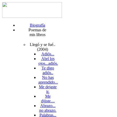
Biografía
Poemas de
mis libros
Llegó y se fué..
(2004)
Adiós...
Abrí los
ojos...adiós.
Te digo
adiós..
No has
aprendido...
Me dejaste
ir.
Me
dijiste....
Abrazo...
no abrazo.
Palabras...