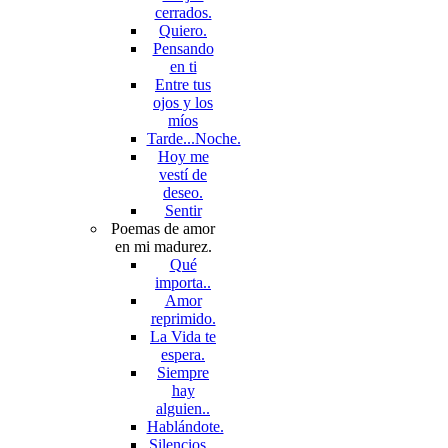
cerrados.
Quiero.
Pensando
en ti
Entre tus
ojos y los
míos
Tarde...Noche.
Hoy me
vestí de
deseo.
Sentir
Poemas de amor
en mi madurez.
Qué
importa..
Amor
reprimido.
La Vida te
espera.
Siempre
hay
alguien..
Hablándote.
Silencios...