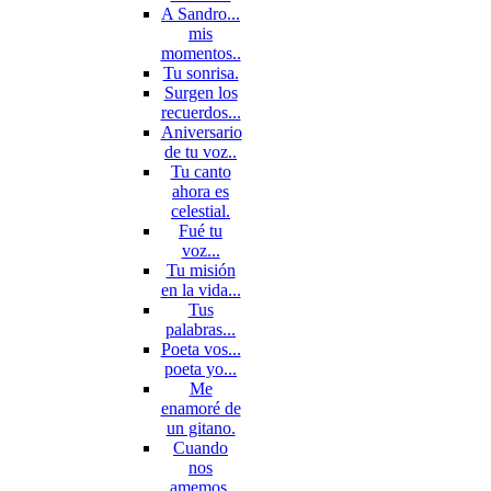
A Sandro...
mis
momentos..
Tu sonrisa.
Surgen los
recuerdos...
Aniversario
de tu voz..
Tu canto
ahora es
celestial.
Fué tu
voz...
Tu misión
en la vida...
Tus
palabras...
Poeta vos...
poeta yo...
Me
enamoré de
un gitano.
Cuando
nos
amemos.