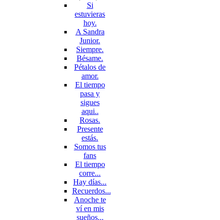
Si
estuvieras
hoy.
A Sandra
Junior.
Siempre.
Bésame.
Pétalos de
amor.
El tiempo
pasa y
sigues
aqui..
Rosas.
Presente
estás.
Somos tus
fans
El tiempo
corre...
Hay días...
Recuerdos...
Anoche te
ví en mis
sueños...