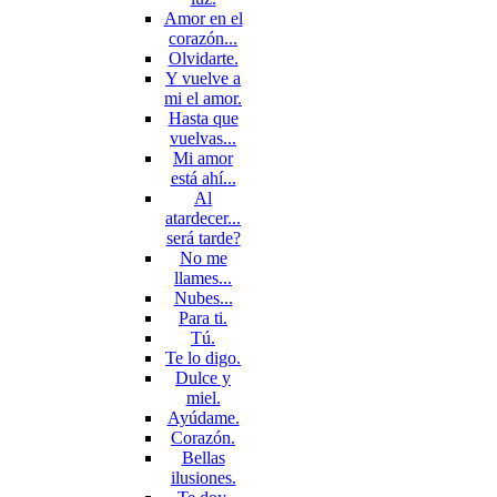
Amor en el
corazón...
Olvidarte.
Y vuelve a
mi el amor.
Hasta que
vuelvas...
Mi amor
está ahí...
Al
atardecer...
será tarde?
No me
llames...
Nubes...
Para ti.
Tú.
Te lo digo.
Dulce y
miel.
Ayúdame.
Corazón.
Bellas
ilusiones.