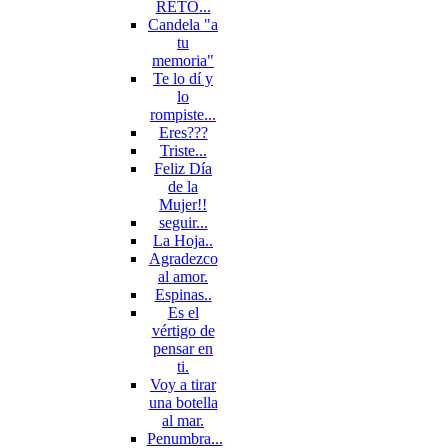
RETO...
Candela "a
tu
memoria"
Te lo dí y
lo
rompiste...
Eres???
Triste...
Feliz Día
de la
Mujer!!
seguir...
La Hoja..
Agradezco
al amor.
Espinas..
Es el
vértigo de
pensar en
ti.
Voy a tirar
una botella
al mar.
Penumbra...