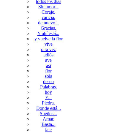
todos los días
Sin amor...
Coraje.
caricia.
de nuevo...
Gracias.
Y ahí está...
y vuelve la flor
vive
otra vez
adiós
ave
asi
flor
sola
deseo
Palabras.
hoy
Y...
Piedra.
Donde está...
Sueños...
Amar.
Basta...
late