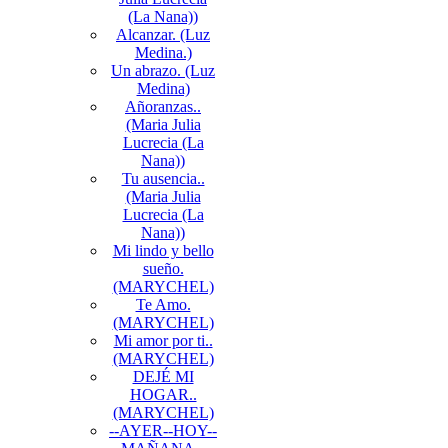
(La Nana))
Alcanzar. (Luz
Medina.)
Un abrazo. (Luz
Medina)
Añoranzas..
(Maria Julia
Lucrecia (La
Nana))
Tu ausencia..
(Maria Julia
Lucrecia (La
Nana))
Mi lindo y bello
sueño.
(MARYCHEL)
Te Amo.
(MARYCHEL)
Mi amor por ti..
(MARYCHEL)
DEJÉ MI
HOGAR..
(MARYCHEL)
--AYER--HOY--