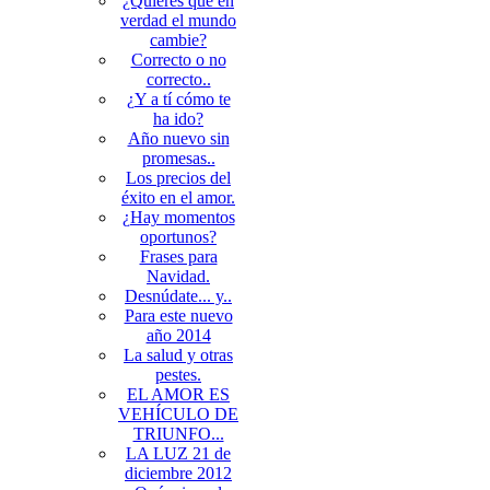
¿Quieres que en
verdad el mundo
cambie?
Correcto o no
correcto..
¿Y a tí cómo te
ha ido?
Año nuevo sin
promesas..
Los precios del
éxito en el amor.
¿Hay momentos
oportunos?
Frases para
Navidad.
Desnúdate... y..
Para este nuevo
año 2014
La salud y otras
pestes.
EL AMOR ES
VEHÍCULO DE
TRIUNFO...
LA LUZ 21 de
diciembre 2012