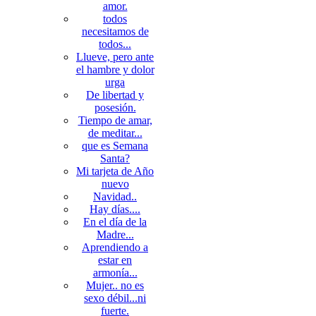
amor.
todos
necesitamos de
todos...
Llueve, pero ante
el hambre y dolor
urga
De libertad y
posesión.
Tiempo de amar,
de meditar...
que es Semana
Santa?
Mi tarjeta de Año
nuevo
Navidad..
Hay días....
En el día de la
Madre...
Aprendiendo a
estar en
armonía...
Mujer.. no es
sexo débil...ni
fuerte.