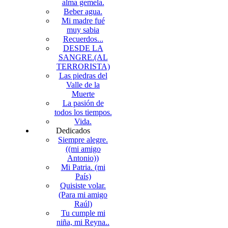
alma gemela.
Beber agua.
Mi madre fué
muy sabia
Recuerdos...
DESDE LA
SANGRE.(AL
TERRORISTA)
Las piedras del
Valle de la
Muerte
La pasión de
todos los tiempos.
Vida.
Dedicados
Siempre alegre.
((mi amigo
Antonio))
Mi Patria. (mi
País)
Quisiste volar.
(Para mi amigo
Raúl)
Tu cumple mi
niña, mi Reyna..