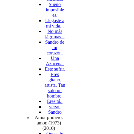
Sueño
imposible
es.
Llegaste a
mi vida...
No más
lágrimas...
Sandro de
mi
corazón.
Una
Azucena.
Este sufrir.
Eres
gitano,
artista, Tan
solo un
hombre.
Eres tú..
verso.
Sandro
Amor primero,
amor. (1973)
(2010)
Que si te