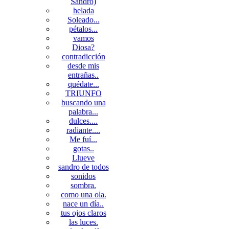
Sandro)
helada
Soleado...
pétalos...
vamos
Diosa?
contradicción
desde mis
entrañas..
quédate...
TRIUNFO
buscando una
palabra...
dulces....
radiante....
Me fuí...
gotas..
Llueve
sandro de todos
sonidos
sombra.
como una ola.
nace un día..
tus ojos claros
las luces.