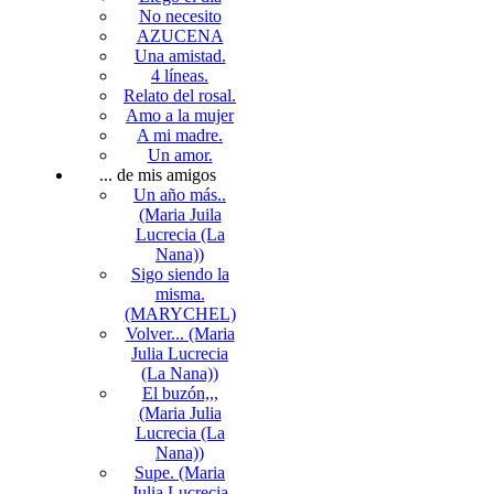
No necesito
AZUCENA
Una amistad.
4 líneas.
Relato del rosal.
Amo a la mujer
A mi madre.
Un amor.
... de mis amigos
Un año más..
(Maria Juila
Lucrecia (La
Nana))
Sigo siendo la
misma.
(MARYCHEL)
Volver... (Maria
Julia Lucrecia
(La Nana))
El buzón,,,
(Maria Julia
Lucrecia (La
Nana))
Supe. (Maria
Julia Lucrecia