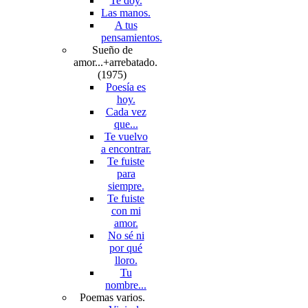
Te doy.
Las manos.
A tus
pensamientos.
Sueño de
amor...+arrebatado.
(1975)
Poesía es
hoy.
Cada vez
que...
Te vuelvo
a encontrar.
Te fuiste
para
siempre.
Te fuiste
con mi
amor.
No sé ni
por qué
lloro.
Tu
nombre...
Poemas varios.