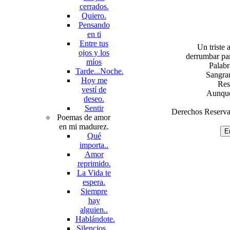
cerrados.
Quiero.
Pensando
en ti
Entre tus
Un triste 
ojos y los
derrumbar par
míos
Palabr
Tarde...Noche.
Sangran
Hoy me
Res
vestí de
Aunque
deseo.
Sentir
Derechos Reserva
Poemas de amor
en mi madurez.
Qué
importa..
Amor
reprimido.
La Vida te
espera.
Siempre
hay
alguien..
Hablándote.
Silencios...