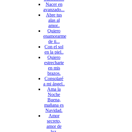
Nacer en
avanzado...
Abre tus
alas al
amor..
Quiero
enamorarme
de ti...
Con el sol
en la piel..
Quiero
estrecharte
en mis
brazos.
Consolaré
a mi ángel..
Ama la
Noche
Buena,
mañana es
Navidad.
Amor
secreto,
amor de
luz.