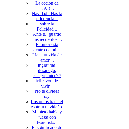
La acción de
DAR...
Navidad...Has la
diferencia...
sobre la
Felicidad...
Ante ti.. guardo
mis recuerdos....
El amor está
dentro de mi....
Llena tu vida de
amor....
Ingratitud,
desapego,
castigo, interés?
Mi razón de
vivir...
No te olvides
hoy..
Los niños traen el
espíritu navideño.
Mi nieto habla y
juega con
Jesucristo...
El significado de