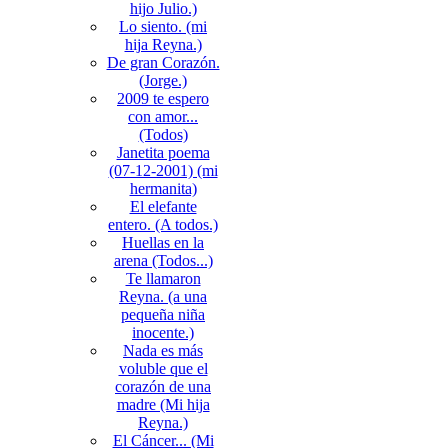
hijo Julio.)
Lo siento. (mi
hija Reyna.)
De gran Corazón.
(Jorge.)
2009 te espero
con amor...
(Todos)
Janetita poema
(07-12-2001) (mi
hermanita)
El elefante
entero. (A todos.)
Huellas en la
arena (Todos...)
Te llamaron
Reyna. (a una
pequeña niña
inocente.)
Nada es más
voluble que el
corazón de una
madre (Mi hija
Reyna.)
El Cáncer... (Mi