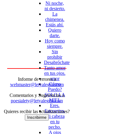
Ni noche,
ni desierto.
La
chimenea.
Estás ahí.
Quiero
darte.
Hoy como
siempre.
Sin
prohibir
Desabróchate
Tanto amor
en tus ojos.
amor
Informe de errores a
Cómo
webmaster@letyalegria.com
Puedo?
SOLO LA
Comentarios y Sugerencias a
MIEL
poesialety@letyalegria.com
Eres.
Encuentro.
Quieres recibir las actualizaciones?
Mi cabeza
Inscribirme
en tu
pecho.
A ojos