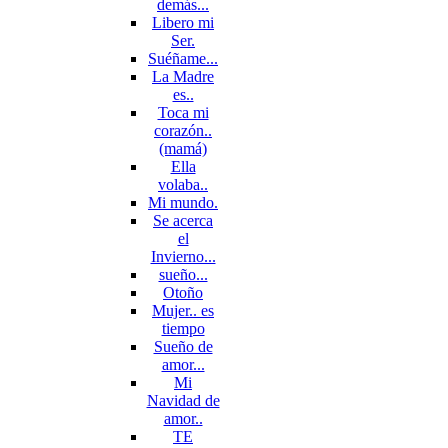
demás...
Libero mi
Ser.
Suéñame...
La Madre
es..
Toca mi
corazón..
(mamá)
Ella
volaba..
Mi mundo.
Se acerca
el
Invierno...
sueño...
Otoño
Mujer.. es
tiempo
Sueño de
amor...
Mi
Navidad de
amor..
TE