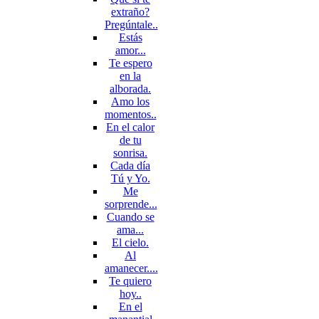
extraño?
Pregúntale..
Estás
amor...
Te espero
en la
alborada.
Amo los
momentos..
En el calor
de tu
sonrisa.
Cada día
Tú y Yo.
Me
sorprende...
Cuando se
ama...
El cielo.
Al
amanecer....
Te quiero
hoy..
En el