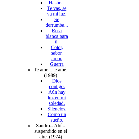
Hastío...
Te vas, se
va mi luz.
Se
derrumba...
Rosa
blanca para
ti.
Color,
sabor,
amor.
Guerra
Te amo... te amé.
(1989)
Dios
contigo.
Aún hay
luz en mi
soledad.
Silencios.
Como un
sueño.
Sandro-- Ahí...
suspendido en el
aire. (1974)