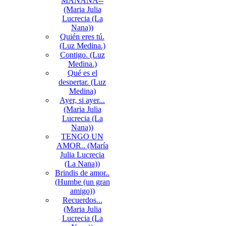
MAÑANA--
(Maria Julia
Lucrecia (La
Nana))
Quién eres tú.
(Luz Medina.)
Contigo. (Luz
Medina.)
Qué es el
despertar. (Luz
Medina)
Ayer, si ayer...
(Maria Julia
Lucrecia (La
Nana))
TENGO UN
AMOR.. (María
Julia Lucrecia
(La Nana))
Brindis de amor..
(Humbe (un gran
amigo))
Recuerdos...
(Maria Julia
Lucrecia (La