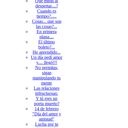
Qué miras al
despertar....?
Cuando es
tiempo?.....
Cosas... que son
las cosas?...
En primera
plana....
El último
boleto?...
He aprendido...
Un día pedí amor
y.... llegó!!!
No permitas,
sigan
manipulando tu
mente
Las relaciones
infructuosas:
Y tú eres un
poeta muerto?
14 de febrero
"Día del amor y
amistad"
Lucha por tu