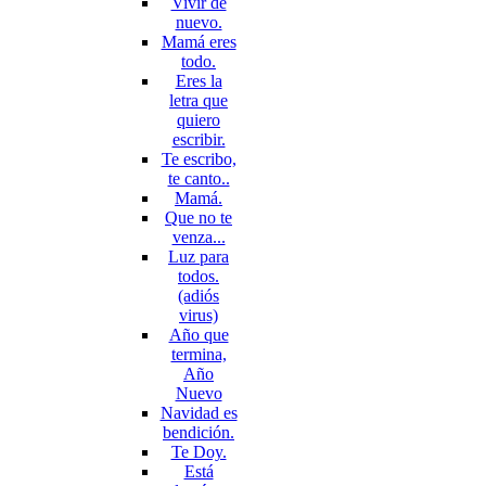
Vivir de
nuevo.
Mamá eres
todo.
Eres la
letra que
quiero
escribir.
Te escribo,
te canto..
Mamá.
Que no te
venza...
Luz para
todos.
(adiós
virus)
Año que
termina,
Año
Nuevo
Navidad es
bendición.
Te Doy.
Está