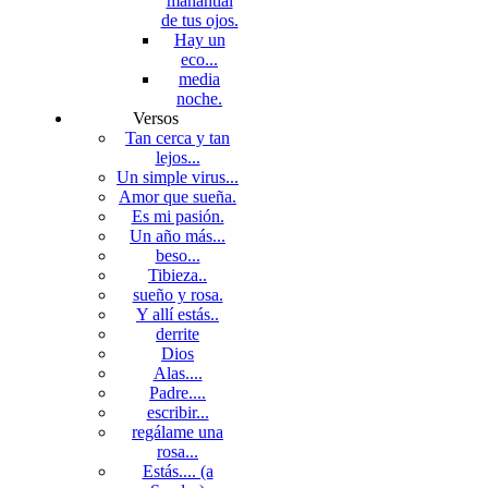
manantial
de tus ojos.
Hay un
eco...
media
noche.
Versos
Tan cerca y tan
lejos...
Un simple virus...
Amor que sueña.
Es mi pasión.
Un año más...
beso...
Tibieza..
sueño y rosa.
Y allí estás..
derrite
Dios
Alas....
Padre....
escribir...
regálame una
rosa...
Estás.... (a