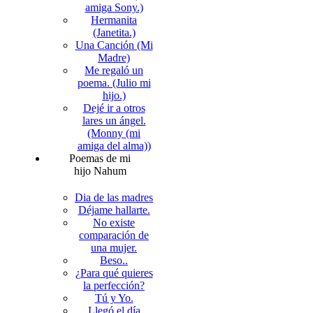
amiga Sony.)
Hermanita
(Janetita.)
Una Canción (Mi
Madre)
Me regaló un
poema. (Julio mi
hijo.)
Dejé ir a otros
lares un ángel.
(Monny (mi
amiga del alma))
Poemas de mi
hijo Nahum
Dia de las madres
Déjame hallarte.
No existe
comparación de
una mujer.
Beso..
¿Para qué quieres
la perfección?
Tú y Yo.
Llegó el día