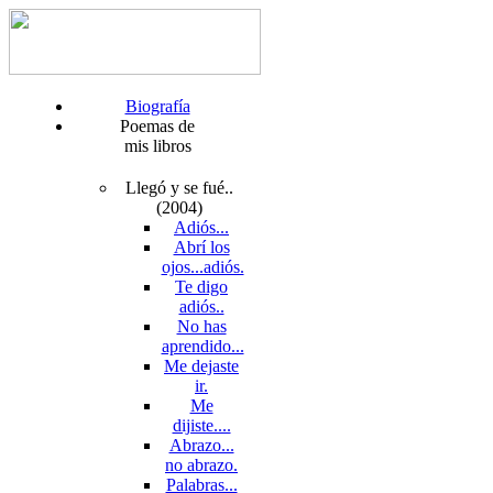
Biografía
Poemas de
mis libros
Llegó y se fué..
(2004)
Adiós...
Abrí los
ojos...adiós.
Te digo
adiós..
No has
aprendido...
Me dejaste
ir.
Me
dijiste....
Abrazo...
no abrazo.
Palabras...