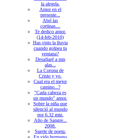
la alegría.
Amor en el
presente...
Abrí las
cortinas....
Te dedico amor.
(14-feb-2010)
Has visto la lluvia
cuando golpea tu
ventana?
Desafiaré a mis
alas...
La Corona de
Cristo y yo.
Cual era el mejor
camino...?
"Cada cabeza es
un mundo" amor.
Sobre la niña que
silenció al mundo
por 6.32 min.
Año de Sangre...
2008.
Suerte de poeta.
En vida hermano