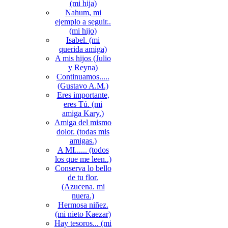
(mi hija)
Nahum, mi
ejemplo a seguir..
(mi hijo)
Isabel. (mi
querida amiga)
A mis hijos (Julio
y Reyna)
Continuamos.....
(Gustavo A.M.)
Eres importante,
eres Tú. (mi
amiga Kary.)
Amiga del mismo
dolor. (todas mis
amigas.)
A MI...... (todos
los que me leen..)
Conserva lo bello
de tu flor.
(Azucena. mi
nuera.)
Hermosa niñez.
(mi nieto Kaezar)
Hay tesoros... (mi