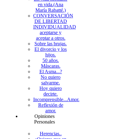
en vida.(Ana
María Rabatté.)
CONVERSACIÓN
DE LIBERTAD
INDIVIDUALIDAD
aceptarse y
aceptar a otros.
Sobre las brujas.
El divorcio y los
hijos.
50 años.
Máscaras.
El Asma...?
No quiero
salvarme.
Hoy quiero
decirte.
Incomprensible...Amor.
Reflexión de
amor.
Opiniones
Personales
Herencias..