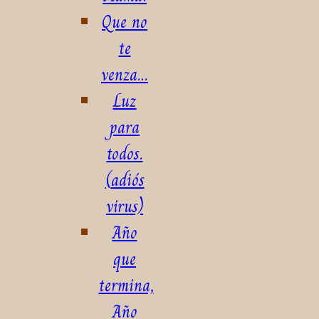
Que no
te
venza...
Luz
para
todos.
(adiós
virus)
Año
que
termina,
Año