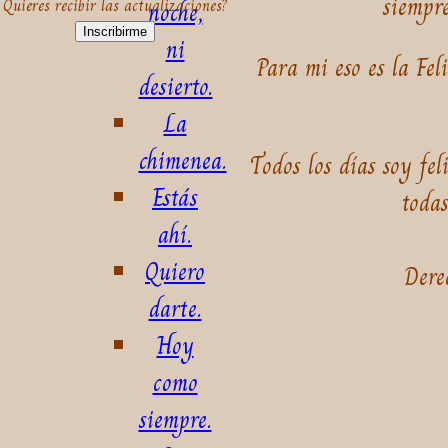
siempre
Quieres recibir las actualizaciones?
noche,
Inscribirme
ni
Para mi eso es la Feli
desierto.
La
chimenea.
Todos los días soy fel
Estás
todas
ahí.
Quiero
Dere
darte.
Hoy
como
siempre.