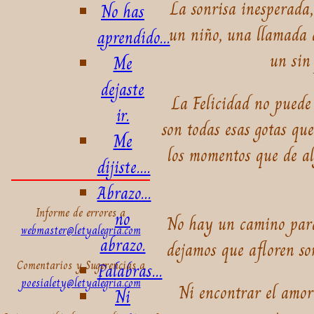
La sonrisa inesperada,
No has
un niño, una llamada q
aprendido...
un sin 
Me
dejaste
La Felicidad no puede s
ir.
son todas esas gotas qu
Me
los momentos que de a
dijiste....
Abrazo...
Informe de errores a
no
No hay un camino para 
webmaster@letyalegria.com
abrazo.
dejamos que afloren so
Comentarios y Sugerencias a
Palabras...
poesialety@letyalegria.com
Ni encontrar el amor 
Ni