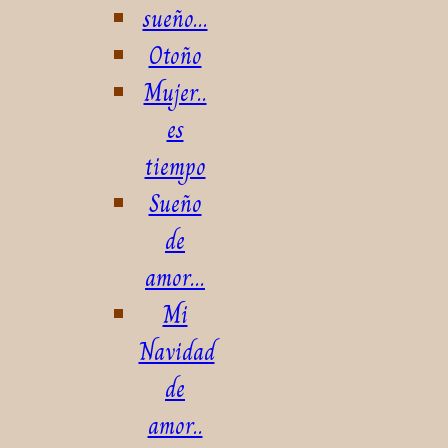
sueño...
Otoño
Mujer..
es
tiempo
Sueño
de
amor...
Mi
Navidad
de
amor..