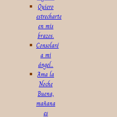
Quiero
estrecharte
en mis
brazos.
Consolaré
a mi
ángel..
Ama la
Noche
Buena,
mañana
es