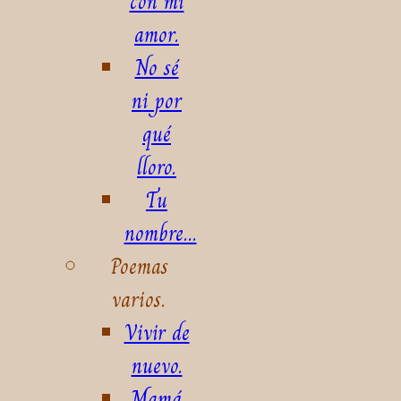
con mi
amor.
No sé
ni por
qué
lloro.
Tu
nombre...
Poemas
varios.
Vivir de
nuevo.
Mamá