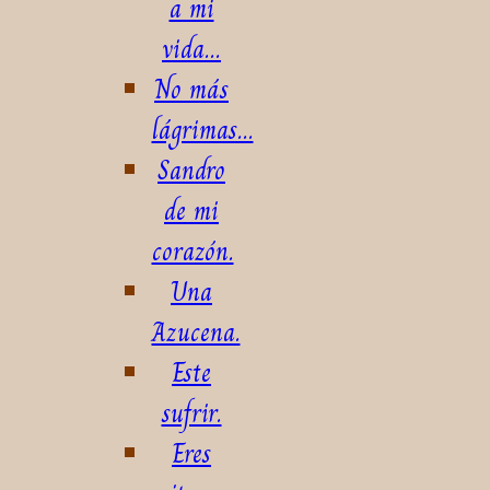
a mi
vida...
No más
lágrimas...
Sandro
de mi
corazón.
Una
Azucena.
Este
sufrir.
Eres