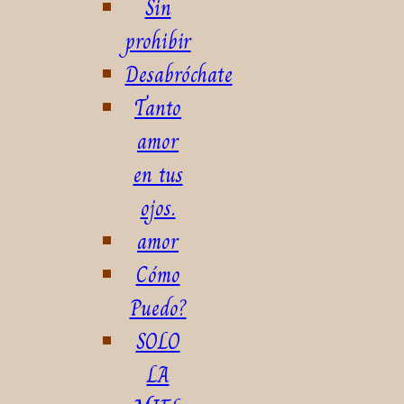
Sin
prohibir
Desabróchate
Tanto
amor
en tus
ojos.
amor
Cómo
Puedo?
SOLO
LA