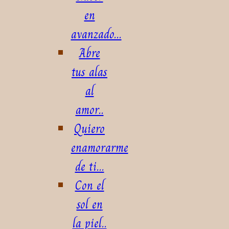
en
avanzado...
Abre
tus alas
al
amor..
Quiero
enamorarme
de ti...
Con el
sol en
la piel..