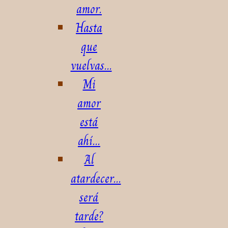
amor.
Hasta
que
vuelvas...
Mi
amor
está
ahí...
Al
atardecer...
será
tarde?