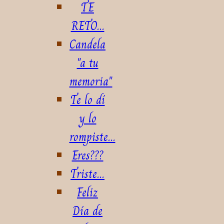
TE
RETO...
Candela
"a tu
memoria"
Te lo dí
y lo
rompiste...
Eres???
Triste...
Feliz
Día de