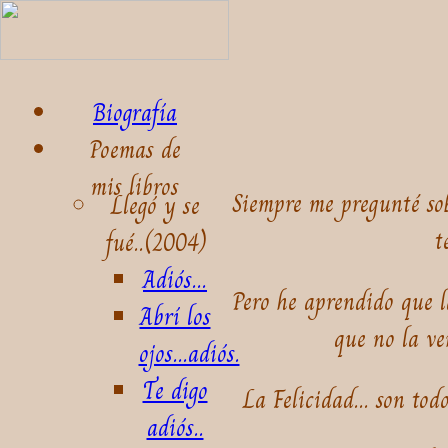
Biografía
Poemas de
mis libros
Siempre me pregunté sob
Llegó y se
t
fué..(2004)
Adiós...
Pero he aprendido que la
Abrí los
que no la ve
ojos...adiós.
Te digo
La Felicidad... son to
adiós..