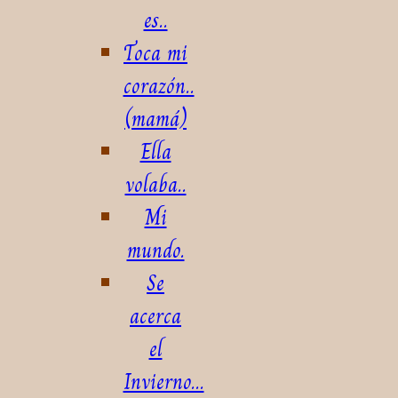
es..
Toca mi
corazón..
(mamá)
Ella
volaba..
Mi
mundo.
Se
acerca
el
Invierno...