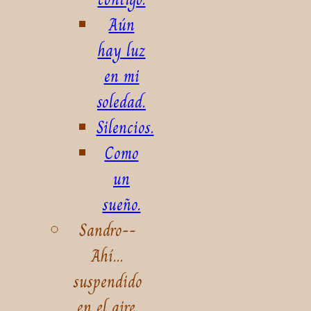
Aún
hay luz
en mi
soledad.
Silencios.
Como
un
sueño.
Sandro--
Ahí...
suspendido
en el aire.