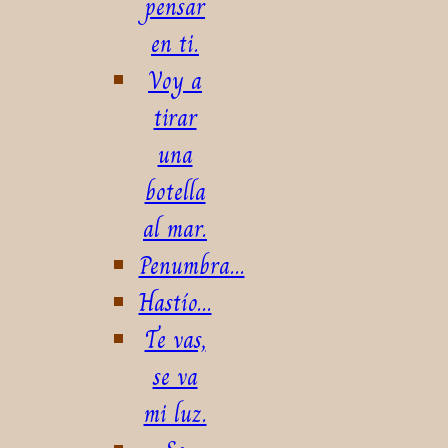
pensar
en ti.
Voy a
tirar
una
botella
al mar.
Penumbra...
Hastío...
Te vas,
se va
mi luz.