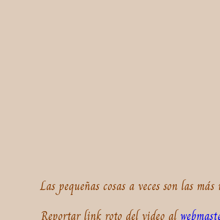
Las pequeñas cosas a veces son las más 
Reportar link roto del video al
webmast