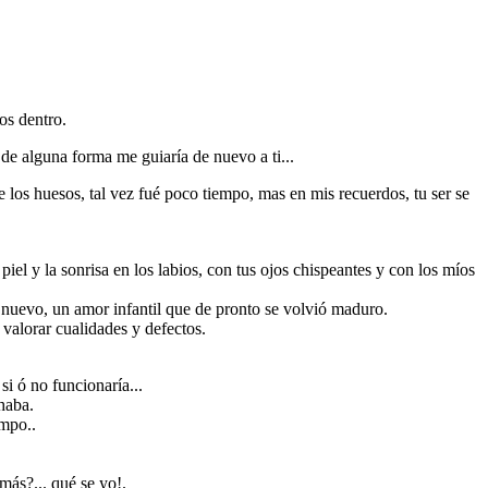
os dentro.
de alguna forma me guiaría de nuevo a ti...
e los huesos, tal vez fué poco tiempo, mas en mis recuerdos, tu ser se
iel y la sonrisa en los labios, con tus ojos chispeantes y con los míos
 nuevo, un amor infantil que de pronto se volvió maduro.
valorar cualidades y defectos.
si ó no funcionaría...
haba.
empo..
más?... qué se yo!.