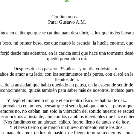
Continuamos.....
Para: Gustavo A.M.
ínea en el tiempo que se camina para descubrir, la luz que todos llevam
beso, mi primer beso, ese que marcó la esencia, la huella enorme, que 
orjó desde mis adentros, en la caricia sutil que hace una tormenta desd
quedó prendido a mí.
Después de eso pasaron 35 años... y un día volviste a mí.
ños de amor a tu lado, con los sentimientos más puros, con el sol en la p
llenitos de ti.
a de la ansiedad que había quedado en pausa, en la espera de sentir de
econocimiento, quizás también para saber más de nosotros, incluso para 
Y llegó el momento en que el encuentro físico se habría de dar...
 prevalecía en ambos, pensar que si sería igual que antes.... pensar que 
temores no, no cabían, tan solo la vibración del sonido nuestro se escuc
econocimos al instante, aún con los cambios inevitables que hace el ti
Nos fundimos en un abrazo, cálido, fuerte, lleno de antes y de hoy.
Y el beso tierno que marcó un nuevo momento entre los dos..
emana de amor, de luz, de pasión, de fuego, ternura, recuerdos... que 