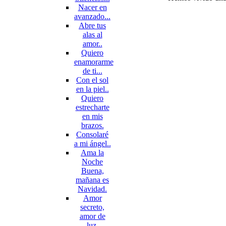
Nacer en
avanzado...
Abre tus
alas al
amor..
Quiero
enamorarme
de ti...
Con el sol
en la piel..
Quiero
estrecharte
en mis
brazos.
Consolaré
a mi ángel..
Ama la
Noche
Buena,
mañana es
Navidad.
Amor
secreto,
amor de
luz.