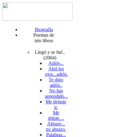
Biografía
Poemas de
mis libros
Llegó y se fué..
(2004)
Adiós...
Abrí los
ojos...adiós.
Te digo
adiós..
No has
aprendido...
Me dejaste
ir.
Me
dijiste....
Abrazo...
no abrazo.
Palabras...