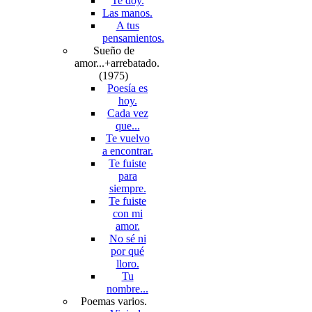
Te doy.
Las manos.
A tus
pensamientos.
Sueño de
amor...+arrebatado.
(1975)
Poesía es
hoy.
Cada vez
que...
Te vuelvo
a encontrar.
Te fuiste
para
siempre.
Te fuiste
con mi
amor.
No sé ni
por qué
lloro.
Tu
nombre...
Poemas varios.