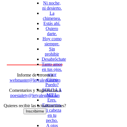
Ni noche,
ni desierto.
La
chimenea.
Estás ahí.
Quiero
darte.
Hoy como
siempre.
Sin
prohibir
Desabróchate
Tanto amor
en tus ojos.
amor
Informe de errores a
Cómo
webmaster@letyalegria.com
Puedo?
SOLO LA
Comentarios y Sugerencias a
MIEL
poesialety@letyalegria.com
Eres.
Encuentro.
Quieres recibir las actualizaciones?
Mi cabeza
Inscribirme
en tu
pecho.
A ojos