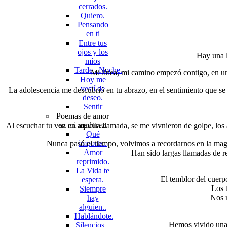
cerrados.
Quiero.
Pensando
en ti
Entre tus
ojos y los
Hay una l
míos
Tarde...Noche.
Mi línea, mi camino empezó contigo, en un 
Hoy me
vestí de
La adolescencia me descubrió en tu abrazo, en el sentimiento que se f
deseo.
Sentir
Poemas de amor
en mi madurez.
Al escuchar tu voz en aquella llamada, se me vivnieron de golpe, los a
Qué
importa..
Nunca pasó el tiempo, volvimos a recordarnos en la magi
Amor
Han sido largas llamadas de r
reprimido.
La Vida te
El temblor del cuerpo
espera.
Los 
Siempre
Nos r
hay
alguien..
Hablándote.
Hemos vivido una s
Silencios...