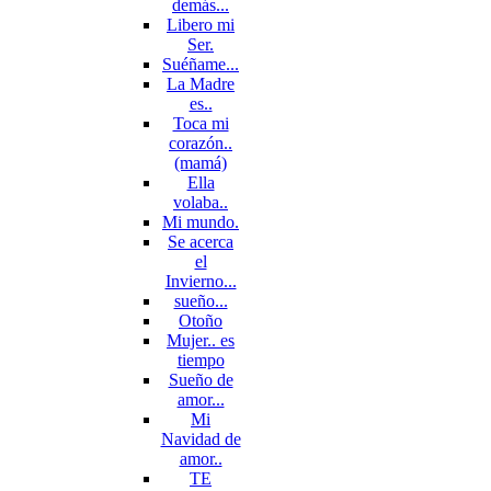
demás...
Libero mi
Ser.
Suéñame...
La Madre
es..
Toca mi
corazón..
(mamá)
Ella
volaba..
Mi mundo.
Se acerca
el
Invierno...
sueño...
Otoño
Mujer.. es
tiempo
Sueño de
amor...
Mi
Navidad de
amor..
TE