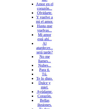
Amor en el
corazón...
Olvidarte.
Y vuelve a
mi el amor.
Hasta que
vuelvas...
Mi amor
está ahí...
Al
atardecer...
será tarde?
No me
llames...
Nubes...
Para ti.
Tú.
Te lo digo.
Dulce y
miel.
Ayúdame.
Corazón.
Bellas
ilusiones.