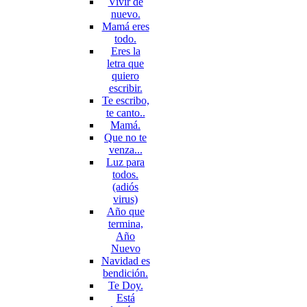
Vivir de
nuevo.
Mamá eres
todo.
Eres la
letra que
quiero
escribir.
Te escribo,
te canto..
Mamá.
Que no te
venza...
Luz para
todos.
(adiós
virus)
Año que
termina,
Año
Nuevo
Navidad es
bendición.
Te Doy.
Está