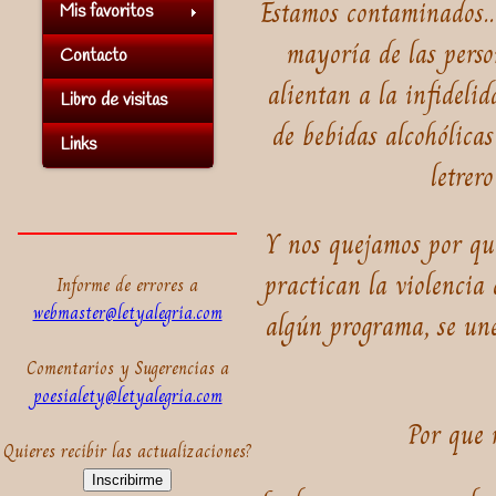
Estamos contaminados...
Mis favoritos
mayoría de las perso
Contacto
alientan a la infidelid
Libro de visitas
de bebidas alcohólicas
Links
letrer
Y nos quejamos por qué
practican la violencia 
Informe de errores a
webmaster@letyalegria.com
algún programa, se une
Comentarios y Sugerencias a
poesialety@letyalegria.com
Por que 
Quieres recibir las actualizaciones?
Inscribirme