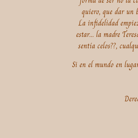
forma de ser no la c
quiero, que dar un b
La infidelidad empiez
estar... la madre Tere
sentía celos??, cualq
Si en el mundo en luga
Dere