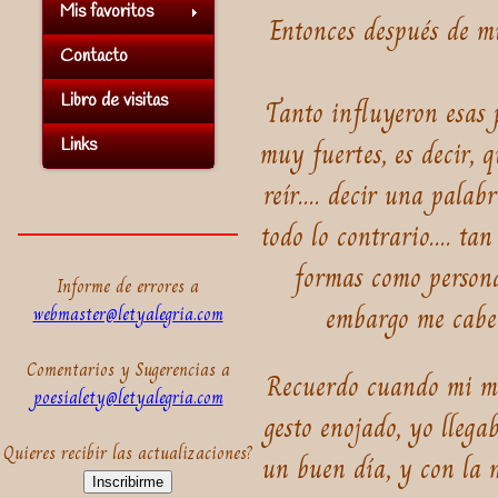
Mis favoritos
Entonces después de m
Contacto
Libro de visitas
Tanto influyeron esas 
Links
muy fuertes, es decir, 
reír.... decir una palab
todo lo contrario.... t
formas como persona
Informe de errores a
embargo me cabe d
webmaster@letyalegria.com
Comentarios y Sugerencias a
Recuerdo cuando mi ma
poesialety@letyalegria.com
gesto enojado, yo llega
Quieres recibir las actualizaciones?
un buen día, y con la m
Inscribirme