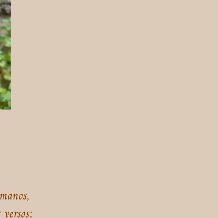
 manos,
 versos;