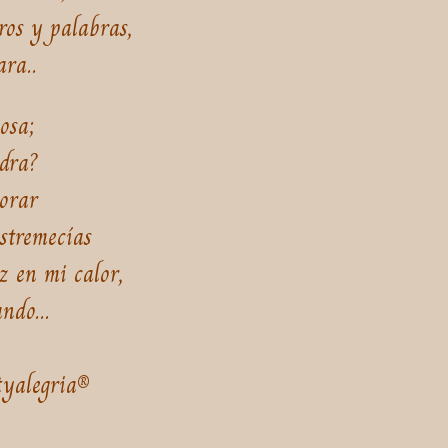
ros y palabras,
ara..
osa;
edra?
sorar
estremecías
z en mi calor,
ndo...
tyalegria®