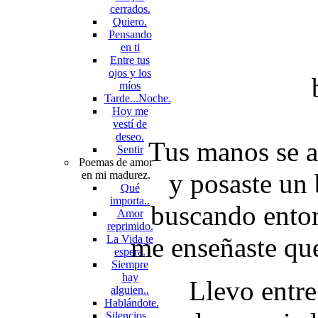
cerrados.
Quiero.
Pensando
en ti
Entre tus
ojos y los
míos
Tarde...Noche.
Hoy me
vestí de
deseo.
Tus manos se a
Sentir
Poemas de amor
y posaste un 
en mi madurez.
Qué
importa..
buscando enton
Amor
reprimido.
me enseñaste qu
La Vida te
espera.
Siempre
hay
Llevo entre
alguien..
Hablándote.
Silencios...