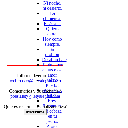
Ni noche,
ni desierto.
La
chimenea.
Estás ahí.
Quiero
darte.
Hoy como
siempre.
Sin
prohibir
Desabróchate
Tanto amor
en tus ojos.
amor
Informe de errores a
Cómo
webmaster@letyalegria.com
Puedo?
SOLO LA
Comentarios y Sugerencias a
MIEL
poesialety@letyalegria.com
Eres.
Encuentro.
Quieres recibir las actualizaciones?
Mi cabeza
Inscribirme
en tu
pecho.
A ojos