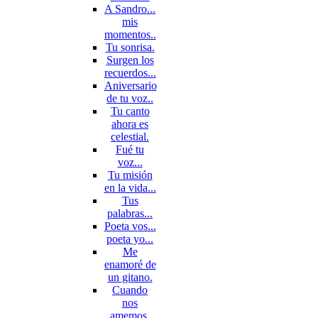
A Sandro...
mis
momentos..
Tu sonrisa.
Surgen los
recuerdos...
Aniversario
de tu voz..
Tu canto
ahora es
celestial.
Fué tu
voz...
Tu misión
en la vida...
Tus
palabras...
Poeta vos...
poeta yo...
Me
enamoré de
un gitano.
Cuando
nos
amemos.