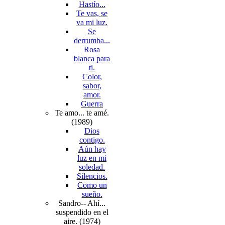
Hastío...
Te vas, se
va mi luz.
Se
derrumba...
Rosa
blanca para
ti.
Color,
sabor,
amor.
Guerra
Te amo... te amé.
(1989)
Dios
contigo.
Aún hay
luz en mi
soledad.
Silencios.
Como un
sueño.
Sandro-- Ahí...
suspendido en el
aire. (1974)