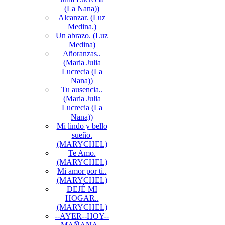
(La Nana))
Alcanzar. (Luz
Medina.)
Un abrazo. (Luz
Medina)
Añoranzas..
(Maria Julia
Lucrecia (La
Nana))
Tu ausencia..
(Maria Julia
Lucrecia (La
Nana))
Mi lindo y bello
sueño.
(MARYCHEL)
Te Amo.
(MARYCHEL)
Mi amor por ti..
(MARYCHEL)
DEJÉ MI
HOGAR..
(MARYCHEL)
--AYER--HOY--