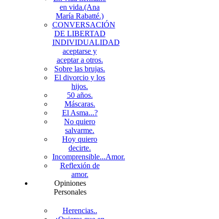
en vida.(Ana
María Rabatté.)
CONVERSACIÓN
DE LIBERTAD
INDIVIDUALIDAD
aceptarse y
aceptar a otros.
Sobre las brujas.
El divorcio y los
hijos.
50 años.
Máscaras.
El Asma...?
No quiero
salvarme.
Hoy quiero
decirte.
Incomprensible...Amor.
Reflexión de
amor.
Opiniones
Personales
Herencias..