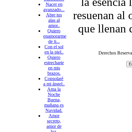
la esencia 
Nacer en
avanzado...
resuenan al 
Abre tus
alas al
que llenan 
amor..
Quiero
enamorarme
de ti...
Con el sol
en la piel..
Derechos Reserva
Quiero
estrecharte
en mis
brazos.
Consolaré
a mi ángel..
Ama la
Noche
Buena,
mañana es
Navidad.
Amor
secreto,
amor de
luz.