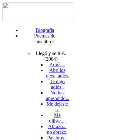
Biografía
Poemas de
mis libros
Llegó y se fué..
(2004)
Adiós...
Abrí los
ojos...adiós.
Te digo
adiós..
No has
aprendido...
Me dejaste
ir.
Me
dijiste....
Abrazo...
no abrazo.
Palabras...