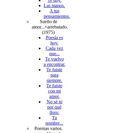
Te doy.
Las manos.
A tus
pensamientos.
Sueño de
amor...+arrebatado.
(1975)
Poesía es
hoy.
Cada vez
que...
Te vuelvo
a encontrar.
Te fuiste
para
siempre.
Te fuiste
con mi
amor.
No sé ni
por qué
lloro.
Tu
nombre...
Poemas varios.