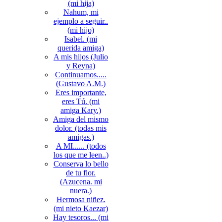
(mi hija)
Nahum, mi
ejemplo a seguir..
(mi hijo)
Isabel. (mi
querida amiga)
A mis hijos (Julio
y Reyna)
Continuamos.....
(Gustavo A.M.)
Eres importante,
eres Tú. (mi
amiga Kary.)
Amiga del mismo
dolor. (todas mis
amigas.)
A MI...... (todos
los que me leen..)
Conserva lo bello
de tu flor.
(Azucena. mi
nuera.)
Hermosa niñez.
(mi nieto Kaezar)
Hay tesoros... (mi