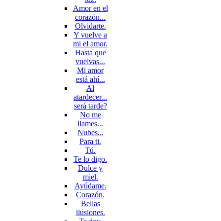
Amor en el
corazón...
Olvidarte.
Y vuelve a
mi el amor.
Hasta que
vuelvas...
Mi amor
está ahí...
Al
atardecer...
será tarde?
No me
llames...
Nubes...
Para ti.
Tú.
Te lo digo.
Dulce y
miel.
Ayúdame.
Corazón.
Bellas
ilusiones.