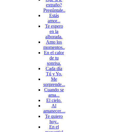
extraño?
Pregúntale..
Estás
amor...
Te espero
en la
alborada.
Amo los
momentos..
En el calor
de tu
sonrisa.
Cada día
Tú y Yo.
Me
sorprende...
Cuando se
ama...
El cielo.
Al
amanecer....
Te quiero
hoy..
En el