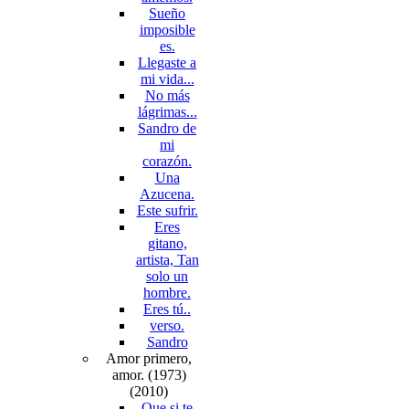
Sueño
imposible
es.
Llegaste a
mi vida...
No más
lágrimas...
Sandro de
mi
corazón.
Una
Azucena.
Este sufrir.
Eres
gitano,
artista, Tan
solo un
hombre.
Eres tú..
verso.
Sandro
Amor primero,
amor. (1973)
(2010)
Que si te