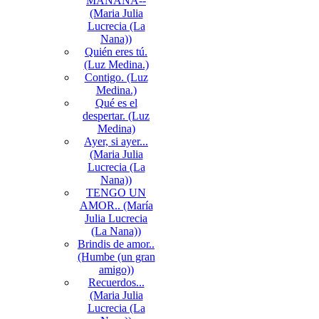
MAÑANA--
(Maria Julia
Lucrecia (La
Nana))
Quién eres tú.
(Luz Medina.)
Contigo. (Luz
Medina.)
Qué es el
despertar. (Luz
Medina)
Ayer, si ayer...
(Maria Julia
Lucrecia (La
Nana))
TENGO UN
AMOR.. (María
Julia Lucrecia
(La Nana))
Brindis de amor..
(Humbe (un gran
amigo))
Recuerdos...
(Maria Julia
Lucrecia (La