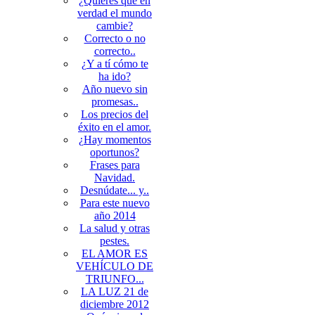
¿Quieres que en
verdad el mundo
cambie?
Correcto o no
correcto..
¿Y a tí cómo te
ha ido?
Año nuevo sin
promesas..
Los precios del
éxito en el amor.
¿Hay momentos
oportunos?
Frases para
Navidad.
Desnúdate... y..
Para este nuevo
año 2014
La salud y otras
pestes.
EL AMOR ES
VEHÍCULO DE
TRIUNFO...
LA LUZ 21 de
diciembre 2012