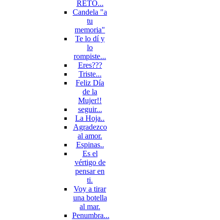
RETO...
Candela "a
tu
memoria"
Te lo dí y
lo
rompiste...
Eres???
Triste...
Feliz Día
de la
Mujer!!
seguir...
La Hoja..
Agradezco
al amor.
Espinas..
Es el
vértigo de
pensar en
ti.
Voy a tirar
una botella
al mar.
Penumbra...