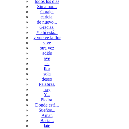
todos los días
Sin amor...
Coraje.
caricia.
de nuevo...
Gracias.
Y ahí está...
y vuelve la flor
vive
otra vez
adiós
ave
asi
flor
sola
deseo
Palabras.
hoy
Y...
Piedra.
Donde está...
Sueños...
Amar.
Basta...
late