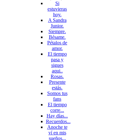
Si
estuvieras
hoy.
A Sandra
Junior.
Siempre.
Bésame.
Pétalos de
amor.
El tiempo
pasa y
sigues
aqui..
Rosas.
Presente
estás.
Somos tus
fans
El tiempo
corre...
Hay días...
Recuerdos...
Anoche te
ví en mis
sueños...