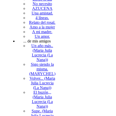
No necesito
AZUCENA
Una amistad.
4 líneas.
Relato del rosal.
Amo a la mujer
A mi madre.
Un amor.
... de mis amigos
Un año más..
(Maria Juila
Lucrecia (La
Nana))
Sigo siendo la
misma.
(MARYCHEL)
Volver... (Maria
Julia Lucrecia
(La Nana))
El buzón,,,
(Maria Julia
Lucrecia (La
Nana))
Supe. (Maria
Julia Lucrecia