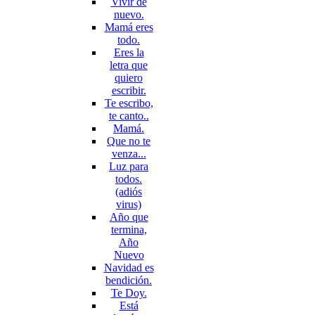
Vivir de
nuevo.
Mamá eres
todo.
Eres la
letra que
quiero
escribir.
Te escribo,
te canto..
Mamá.
Que no te
venza...
Luz para
todos.
(adiós
virus)
Año que
termina,
Año
Nuevo
Navidad es
bendición.
Te Doy.
Está