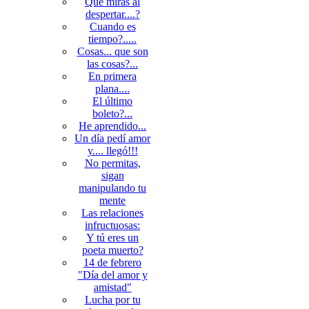
Qué miras al
despertar....?
Cuando es
tiempo?.....
Cosas... que son
las cosas?...
En primera
plana....
El último
boleto?...
He aprendido...
Un día pedí amor
y.... llegó!!!
No permitas,
sigan
manipulando tu
mente
Las relaciones
infructuosas:
Y tú eres un
poeta muerto?
14 de febrero
"Día del amor y
amistad"
Lucha por tu