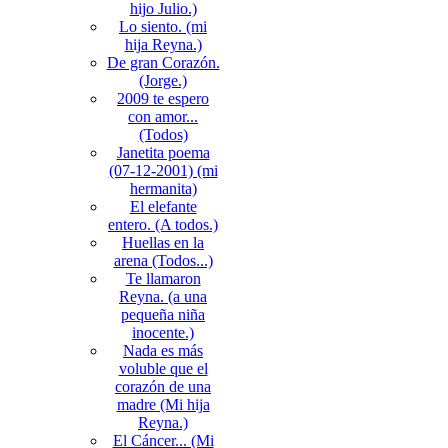
hijo Julio.)
Lo siento. (mi
hija Reyna.)
De gran Corazón.
(Jorge.)
2009 te espero
con amor...
(Todos)
Janetita poema
(07-12-2001) (mi
hermanita)
El elefante
entero. (A todos.)
Huellas en la
arena (Todos...)
Te llamaron
Reyna. (a una
pequeña niña
inocente.)
Nada es más
voluble que el
corazón de una
madre (Mi hija
Reyna.)
El Cáncer... (Mi