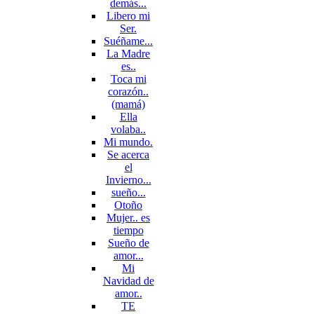
demás...
Libero mi
Ser.
Suéñame...
La Madre
es..
Toca mi
corazón..
(mamá)
Ella
volaba..
Mi mundo.
Se acerca
el
Invierno...
sueño...
Otoño
Mujer.. es
tiempo
Sueño de
amor...
Mi
Navidad de
amor..
TE