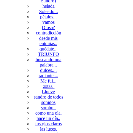
Sandro)
helada
Soleado...
pétalos...
vamos
Diosa?
contradicción
desde mis
entrañas..
quédate...
TRIUNFO
buscando una
palabra...
dulces....
radiante....
Me fuí...
gotas..
Llueve
sandro de todos
sonidos
sombra.
como una ola.
nace un día..
tus ojos claros
las luces.