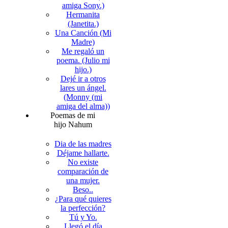
amiga Sony.)
Hermanita
(Janetita.)
Una Canción (Mi
Madre)
Me regaló un
poema. (Julio mi
hijo.)
Dejé ir a otros
lares un ángel.
(Monny (mi
amiga del alma))
Poemas de mi
hijo Nahum
Dia de las madres
Déjame hallarte.
No existe
comparación de
una mujer.
Beso..
¿Para qué quieres
la perfección?
Tú y Yo.
Llegó el día