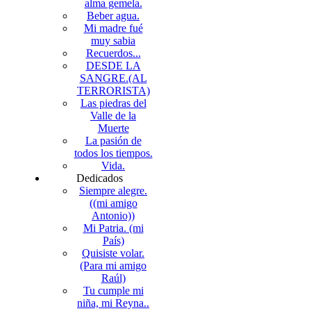
alma gemela.
Beber agua.
Mi madre fué
muy sabia
Recuerdos...
DESDE LA
SANGRE.(AL
TERRORISTA)
Las piedras del
Valle de la
Muerte
La pasión de
todos los tiempos.
Vida.
Dedicados
Siempre alegre.
((mi amigo
Antonio))
Mi Patria. (mi
País)
Quisiste volar.
(Para mi amigo
Raúl)
Tu cumple mi
niña, mi Reyna..