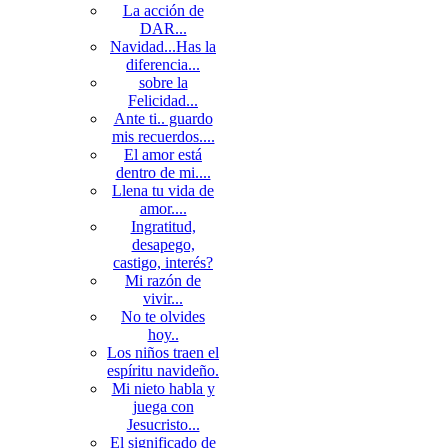
La acción de
DAR...
Navidad...Has la
diferencia...
sobre la
Felicidad...
Ante ti.. guardo
mis recuerdos....
El amor está
dentro de mi....
Llena tu vida de
amor....
Ingratitud,
desapego,
castigo, interés?
Mi razón de
vivir...
No te olvides
hoy..
Los niños traen el
espíritu navideño.
Mi nieto habla y
juega con
Jesucristo...
El significado de