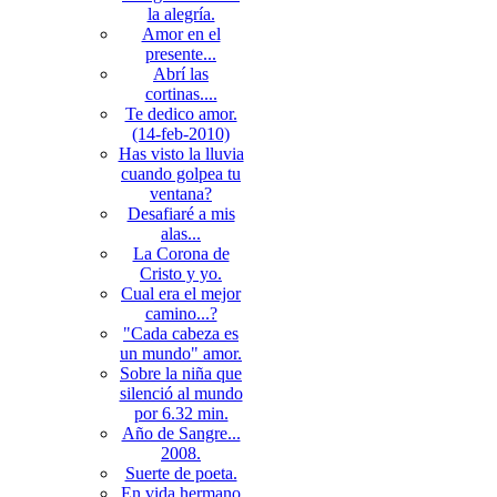
la alegría.
Amor en el
presente...
Abrí las
cortinas....
Te dedico amor.
(14-feb-2010)
Has visto la lluvia
cuando golpea tu
ventana?
Desafiaré a mis
alas...
La Corona de
Cristo y yo.
Cual era el mejor
camino...?
"Cada cabeza es
un mundo" amor.
Sobre la niña que
silenció al mundo
por 6.32 min.
Año de Sangre...
2008.
Suerte de poeta.
En vida hermano