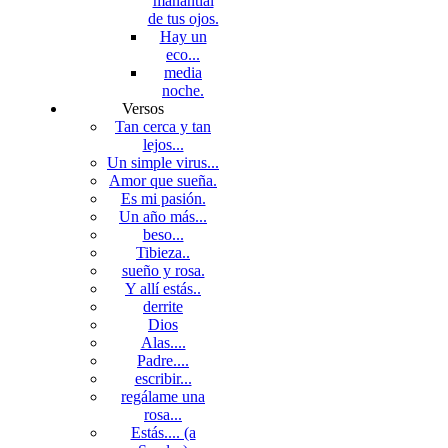
manantial
de tus ojos.
Hay un
eco...
media
noche.
Versos
Tan cerca y tan
lejos...
Un simple virus...
Amor que sueña.
Es mi pasión.
Un año más...
beso...
Tibieza..
sueño y rosa.
Y allí estás..
derrite
Dios
Alas....
Padre....
escribir...
regálame una
rosa...
Estás.... (a