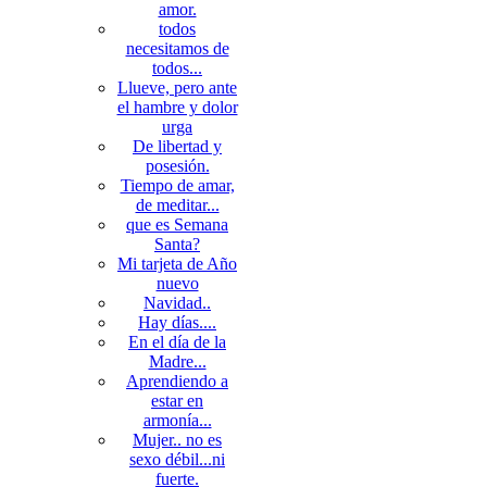
amor.
todos
necesitamos de
todos...
Llueve, pero ante
el hambre y dolor
urga
De libertad y
posesión.
Tiempo de amar,
de meditar...
que es Semana
Santa?
Mi tarjeta de Año
nuevo
Navidad..
Hay días....
En el día de la
Madre...
Aprendiendo a
estar en
armonía...
Mujer.. no es
sexo débil...ni
fuerte.