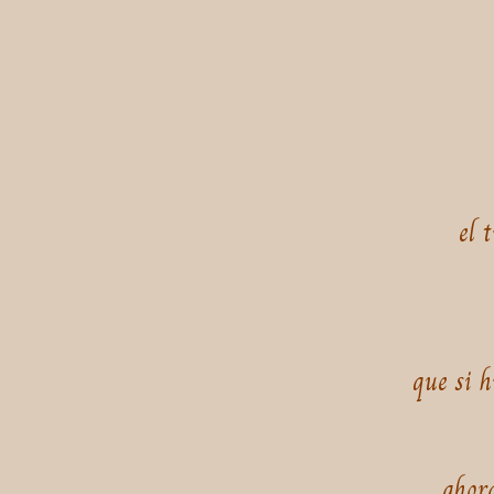
el 
que si h
ahora