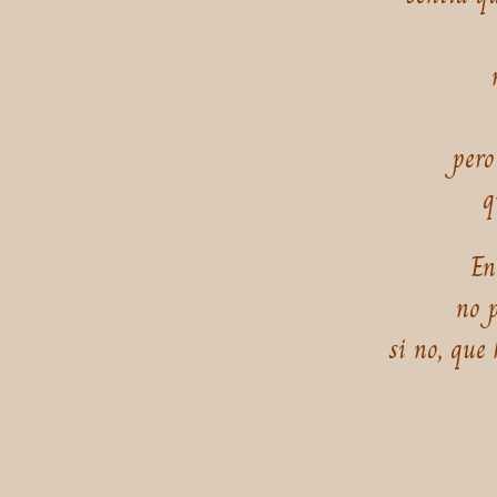
pero
q
En
no p
si no, que