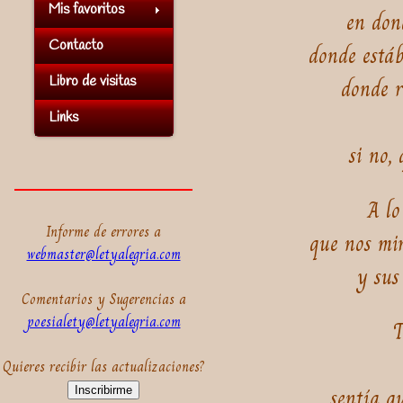
Mis favoritos
en don
Contacto
donde estáb
Libro de visitas
donde r
Links
si no,
A lo
Informe de errores a
que nos mi
webmaster@letyalegria.com
y sus
Comentarios y Sugerencias a
poesialety@letyalegria.com
T
Quieres recibir las actualizaciones?
sentía q
Inscribirme