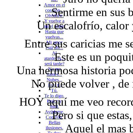
Amor en el
Sentirme en sus b
corazón...
Olvidarte.
Y vuelve a
Un escalofrío, calor 
mi el amor.
Hasta que
vuelvas...
Entre sus caricias me se
Mi amor
está ahí...
Al
Este es un poqui
atardecer...
será tarde?
Una hermosa historia pod
No me
llames...
No puede volver , de 
Nubes...
Para ti.
Tú.
Te lo digo.
HOY aquí me veo record
Dulce y
miel.
Pero si que esta
Ayúdame.
Corazón.
Bellas
Aquel el mas b
ilusiones.