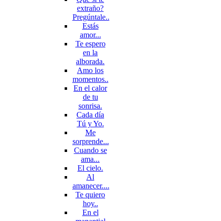
extraño?
Pregúntale..
Estás
amor...
Te espero
en la
alborada.
Amo los
momentos..
En el calor
de tu
sonrisa.
Cada día
Tú y Yo.
Me
sorprende...
Cuando se
ama...
El cielo.
Al
amanecer....
Te quiero
hoy..
En el