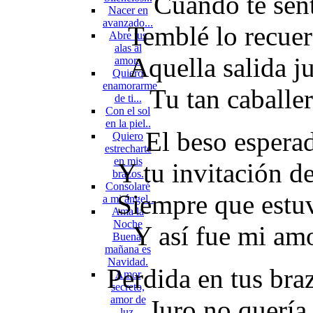
Cuando te sen
Nacer en
avanzado...
Temblé lo recue
Abre tus
alas al
Aquella salida j
amor..
Quiero
enamorarme
Tu tan caballe
de ti...
Con el sol
en la piel..
El beso espera
Quiero
estrecharte
en mis
Y tu invitación d
brazos.
Consolaré
Siempre que estuv
a mi ángel..
Ama la
Noche
Y así fue mi am
Buena,
mañana es
Navidad.
Perdida en tus braz
Amor
secreto,
amor de
Juro no quería
luz.