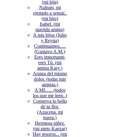
(mi hija)
Nahum, mi
ejemplo a seguir..
(mi hijo)
Isabel. (mi
querida amiga)
A mis hijos (Julio
y Reyna)
Continuamos.....
(Gustavo A.M.)
Eres importante,
eres Tú. (mi
amiga Kary.)
Amiga del mismo
dolor. (todas mis
amigas.)
A MI...... (todos
los que me leen..)
Conserva lo bello
de tu flor.
(Azucena. mi
nuera.)
Hermosa niñez.
(mi nieto Kaezar)
Hay tesoros... (mi