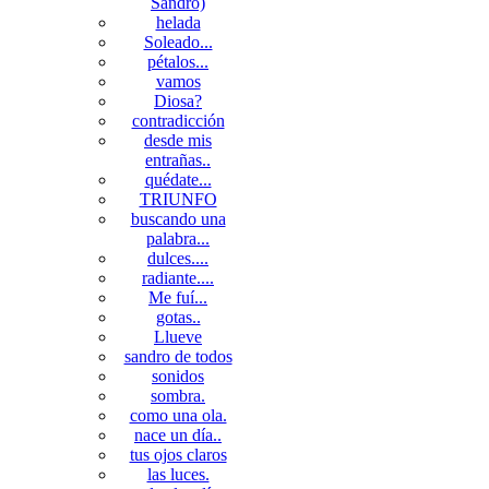
Sandro)
helada
Soleado...
pétalos...
vamos
Diosa?
contradicción
desde mis
entrañas..
quédate...
TRIUNFO
buscando una
palabra...
dulces....
radiante....
Me fuí...
gotas..
Llueve
sandro de todos
sonidos
sombra.
como una ola.
nace un día..
tus ojos claros
las luces.