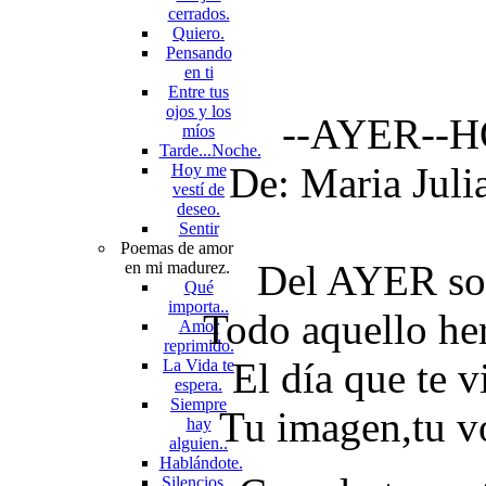
cerrados.
Quiero.
Pensando
en ti
Entre tus
ojos y los
--AYER--
míos
Tarde...Noche.
De: Maria Juli
Hoy me
vestí de
deseo.
Sentir
Poemas de amor
Del AYER sol
en mi madurez.
Qué
importa..
Todo aquello he
Amor
reprimido.
El día que te v
La Vida te
espera.
Siempre
Tu imagen,tu vo
hay
alguien..
Hablándote.
Silencios...