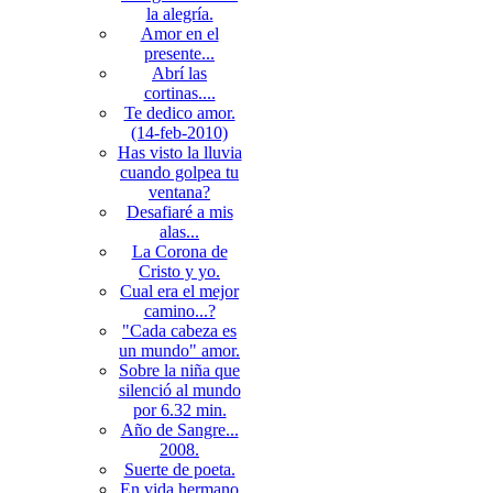
la alegría.
Amor en el
presente...
Abrí las
cortinas....
Te dedico amor.
(14-feb-2010)
Has visto la lluvia
cuando golpea tu
ventana?
Desafiaré a mis
alas...
La Corona de
Cristo y yo.
Cual era el mejor
camino...?
"Cada cabeza es
un mundo" amor.
Sobre la niña que
silenció al mundo
por 6.32 min.
Año de Sangre...
2008.
Suerte de poeta.
En vida hermano