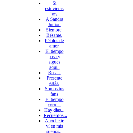
Si
estuvieras
hoy.
A Sandra
Junior.
Siempre.
Bésame.
Pétalos de
amor.
El tiempo
pasa y
sigues
aqui..
Rosas.
Presente
estás.
Somos tus
fans
El tiempo
corre...
Hay días...
Recuerdos...
Anoche te
ví en mis
sueños...