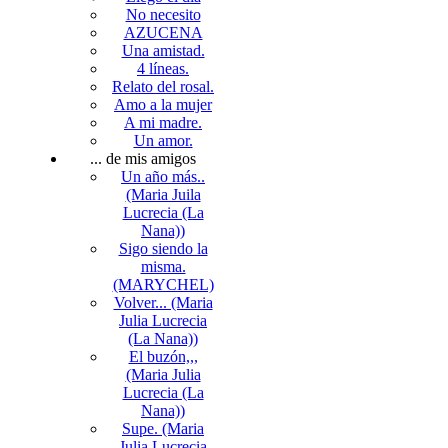
No necesito
AZUCENA
Una amistad.
4 líneas.
Relato del rosal.
Amo a la mujer
A mi madre.
Un amor.
... de mis amigos
Un año más..
(Maria Juila
Lucrecia (La
Nana))
Sigo siendo la
misma.
(MARYCHEL)
Volver... (Maria
Julia Lucrecia
(La Nana))
El buzón,,,
(Maria Julia
Lucrecia (La
Nana))
Supe. (Maria
Julia Lucrecia