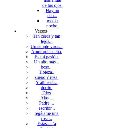
manantial
de tus ojos.
Hay un
eco...
media
noche.
Versos
Tan cerca y tan
lejos...
Un simple virus...
Amor que sueña.
Es mi pasión.
Un año más...
beso...
Tibieza..
sueño y rosa.
Y allí estás..
derrite
Dios
Alas....
Padre....
escribir...
regálame una
rosa...
Estás.... (a