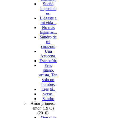
Sueño
imposible
es.
Llegaste a
mi vida...
No más
lágrimas...
Sandro de
mi
corazón.
Una
Azucena.
Este sufrir.
Eres
gitano,
artista, Tan
solo un
hombre.
Eres tú..
verso.
Sandro
Amor primero,
amor. (1973)
(2010)
Que si te