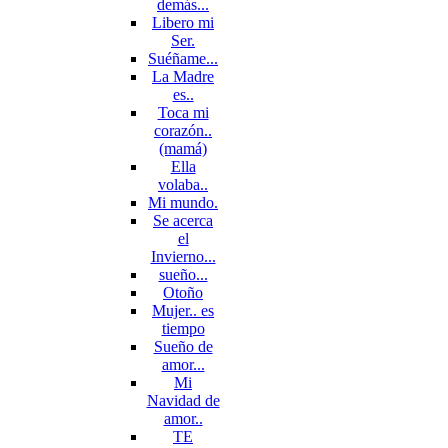
demás...
Libero mi
Ser.
Suéñame...
La Madre
es..
Toca mi
corazón..
(mamá)
Ella
volaba..
Mi mundo.
Se acerca
el
Invierno...
sueño...
Otoño
Mujer.. es
tiempo
Sueño de
amor...
Mi
Navidad de
amor..
TE