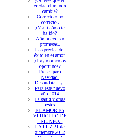
¿Quieres que en
verdad el mundo
cambie?
Correcto o no
correcto..
¿Y a tí cómo te
ha ido?
Año nuevo sin
promesas..
Los precios del
éxito en el amor.
¿Hay momentos
oportunos?
Frases para
Navidad.
Desnúdate... y..
Para este nuevo
año 2014
La salud y otras
pestes.
EL AMOR ES
VEHÍCULO DE
TRIUNFO...
LA LUZ 21 de
diciembre 2012