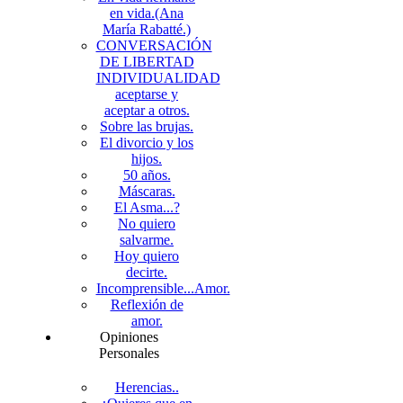
en vida.(Ana
María Rabatté.)
CONVERSACIÓN
DE LIBERTAD
INDIVIDUALIDAD
aceptarse y
aceptar a otros.
Sobre las brujas.
El divorcio y los
hijos.
50 años.
Máscaras.
El Asma...?
No quiero
salvarme.
Hoy quiero
decirte.
Incomprensible...Amor.
Reflexión de
amor.
Opiniones
Personales
Herencias..