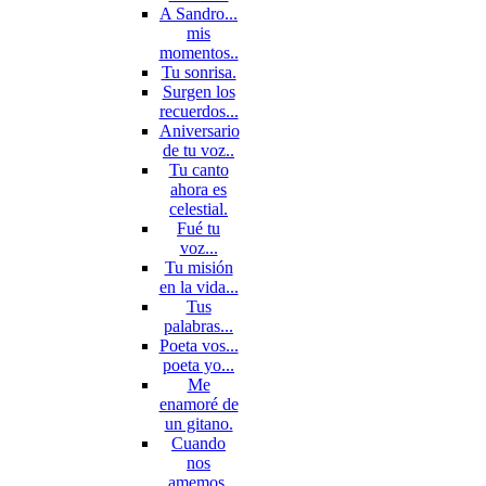
A Sandro...
mis
momentos..
Tu sonrisa.
Surgen los
recuerdos...
Aniversario
de tu voz..
Tu canto
ahora es
celestial.
Fué tu
voz...
Tu misión
en la vida...
Tus
palabras...
Poeta vos...
poeta yo...
Me
enamoré de
un gitano.
Cuando
nos
amemos.