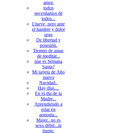
amor.
todos
necesitamos de
todos...
Llueve, pero ante
el hambre y dolor
urga
De libertad y
posesión.
Tiempo de amar,
de meditar...
que es Semana
Santa?
Mi tarjeta de Año
nuevo
Navidad..
Hay días....
En el día de la
Madre...
Aprendiendo a
estar en
armonía...
Mujer.. no es
sexo débil...ni
fuerte.