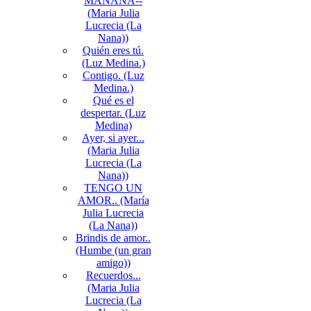
MAÑANA--
(Maria Julia
Lucrecia (La
Nana))
Quién eres tú.
(Luz Medina.)
Contigo. (Luz
Medina.)
Qué es el
despertar. (Luz
Medina)
Ayer, si ayer...
(Maria Julia
Lucrecia (La
Nana))
TENGO UN
AMOR.. (María
Julia Lucrecia
(La Nana))
Brindis de amor..
(Humbe (un gran
amigo))
Recuerdos...
(Maria Julia
Lucrecia (La