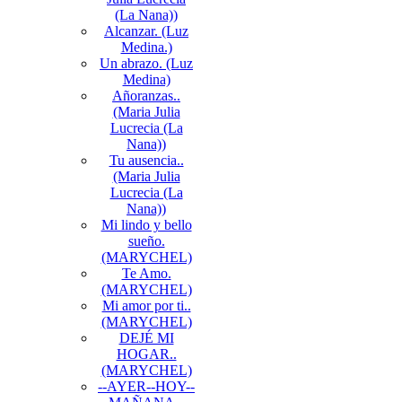
(La Nana))
Alcanzar. (Luz
Medina.)
Un abrazo. (Luz
Medina)
Añoranzas..
(Maria Julia
Lucrecia (La
Nana))
Tu ausencia..
(Maria Julia
Lucrecia (La
Nana))
Mi lindo y bello
sueño.
(MARYCHEL)
Te Amo.
(MARYCHEL)
Mi amor por ti..
(MARYCHEL)
DEJÉ MI
HOGAR..
(MARYCHEL)
--AYER--HOY--