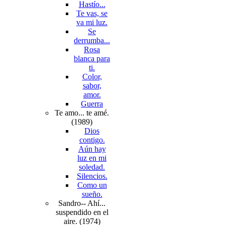
Hastío...
Te vas, se
va mi luz.
Se
derrumba...
Rosa
blanca para
ti.
Color,
sabor,
amor.
Guerra
Te amo... te amé.
(1989)
Dios
contigo.
Aún hay
luz en mi
soledad.
Silencios.
Como un
sueño.
Sandro-- Ahí...
suspendido en el
aire. (1974)