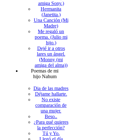
amiga Sony.)
Hermanita
(Janetita.)
Una Canción (Mi
Madre)
Me regaló un
poema. (Julio mi
hijo.)
Dejé ir a otros
lares un ángel.
(Monny (mi
amiga del alma))
Poemas de mi
hijo Nahum
Dia de las madres
Déjame hallarte.
No existe
comparación de
una mujer.
Beso..
¿Para qué quieres
la perfección?
Tú y Yo.
Llegó el día