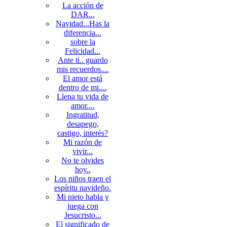
La acción de
DAR...
Navidad...Has la
diferencia...
sobre la
Felicidad...
Ante ti.. guardo
mis recuerdos....
El amor está
dentro de mi....
Llena tu vida de
amor....
Ingratitud,
desapego,
castigo, interés?
Mi razón de
vivir...
No te olvides
hoy..
Los niños traen el
espíritu navideño.
Mi nieto habla y
juega con
Jesucristo...
El significado de