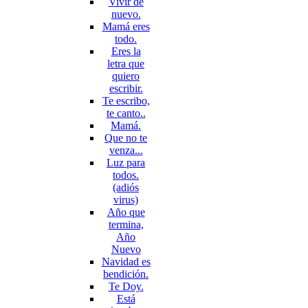
Vivir de
nuevo.
Mamá eres
todo.
Eres la
letra que
quiero
escribir.
Te escribo,
te canto..
Mamá.
Que no te
venza...
Luz para
todos.
(adiós
virus)
Año que
termina,
Año
Nuevo
Navidad es
bendición.
Te Doy.
Está