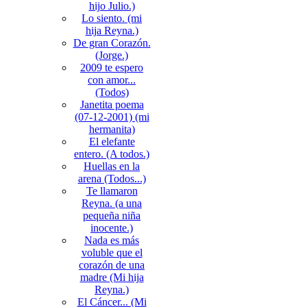
hijo Julio.)
Lo siento. (mi
hija Reyna.)
De gran Corazón.
(Jorge.)
2009 te espero
con amor...
(Todos)
Janetita poema
(07-12-2001) (mi
hermanita)
El elefante
entero. (A todos.)
Huellas en la
arena (Todos...)
Te llamaron
Reyna. (a una
pequeña niña
inocente.)
Nada es más
voluble que el
corazón de una
madre (Mi hija
Reyna.)
El Cáncer... (Mi