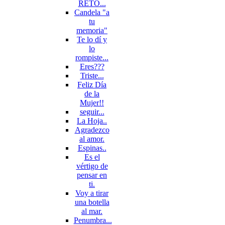
RETO...
Candela "a
tu
memoria"
Te lo dí y
lo
rompiste...
Eres???
Triste...
Feliz Día
de la
Mujer!!
seguir...
La Hoja..
Agradezco
al amor.
Espinas..
Es el
vértigo de
pensar en
ti.
Voy a tirar
una botella
al mar.
Penumbra...