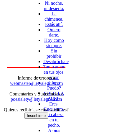
Ni noche,
ni desierto.
La
chimenea.
Estás ahí.
Quiero
darte.
Hoy como
siempre.
Sin
prohibir
Desabróchate
Tanto amor
en tus ojos.
amor
Informe de errores a
Cómo
webmaster@letyalegria.com
Puedo?
SOLO LA
Comentarios y Sugerencias a
MIEL
poesialety@letyalegria.com
Eres.
Encuentro.
Quieres recibir las actualizaciones?
Mi cabeza
Inscribirme
en tu
pecho.
A ojos