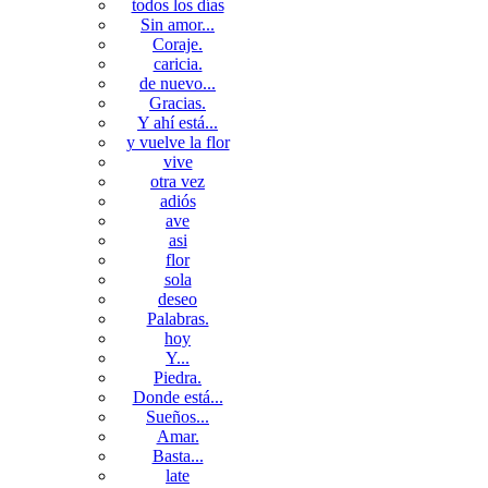
todos los días
Sin amor...
Coraje.
caricia.
de nuevo...
Gracias.
Y ahí está...
y vuelve la flor
vive
otra vez
adiós
ave
asi
flor
sola
deseo
Palabras.
hoy
Y...
Piedra.
Donde está...
Sueños...
Amar.
Basta...
late