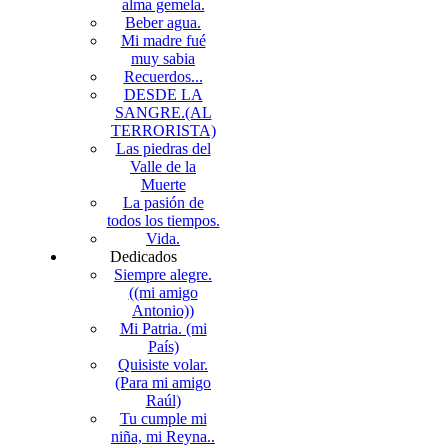
alma gemela.
Beber agua.
Mi madre fué
muy sabia
Recuerdos...
DESDE LA
SANGRE.(AL
TERRORISTA)
Las piedras del
Valle de la
Muerte
La pasión de
todos los tiempos.
Vida.
Dedicados
Siempre alegre.
((mi amigo
Antonio))
Mi Patria. (mi
País)
Quisiste volar.
(Para mi amigo
Raúl)
Tu cumple mi
niña, mi Reyna..