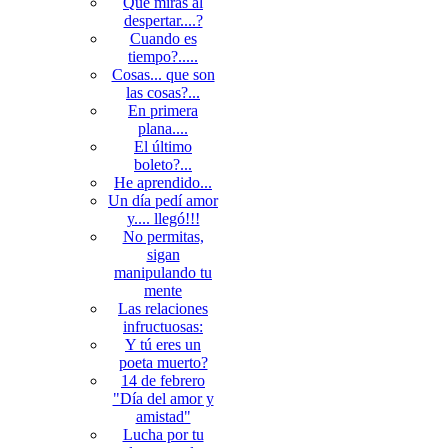
Qué miras al
despertar....?
Cuando es
tiempo?.....
Cosas... que son
las cosas?...
En primera
plana....
El último
boleto?...
He aprendido...
Un día pedí amor
y.... llegó!!!
No permitas,
sigan
manipulando tu
mente
Las relaciones
infructuosas:
Y tú eres un
poeta muerto?
14 de febrero
"Día del amor y
amistad"
Lucha por tu