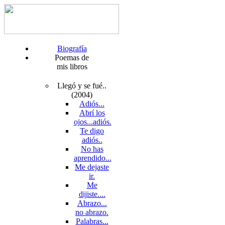
Biografía
Poemas de
mis libros
Llegó y se fué..
(2004)
Adiós...
Abrí los
ojos...adiós.
Te digo
adiós..
No has
aprendido...
Me dejaste
ir.
Me
dijiste....
Abrazo...
no abrazo.
Palabras...