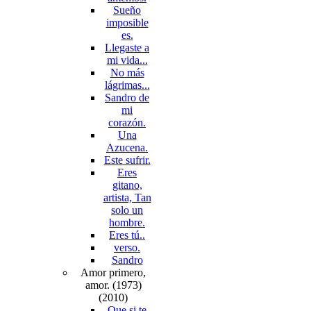
Sueño
imposible
es.
Llegaste a
mi vida...
No más
lágrimas...
Sandro de
mi
corazón.
Una
Azucena.
Este sufrir.
Eres
gitano,
artista, Tan
solo un
hombre.
Eres tú..
verso.
Sandro
Amor primero,
amor. (1973)
(2010)
Que si te