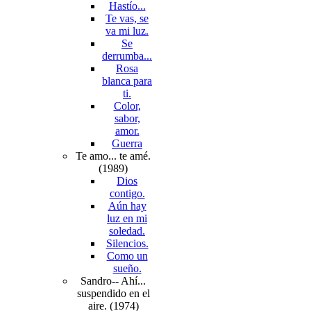
Hastío...
Te vas, se
va mi luz.
Se
derrumba...
Rosa
blanca para
ti.
Color,
sabor,
amor.
Guerra
Te amo... te amé.
(1989)
Dios
contigo.
Aún hay
luz en mi
soledad.
Silencios.
Como un
sueño.
Sandro-- Ahí...
suspendido en el
aire. (1974)