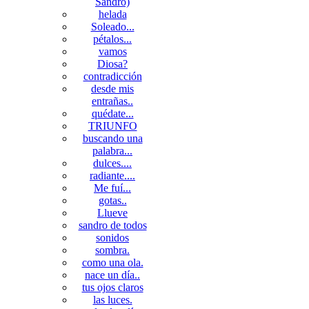
Sandro)
helada
Soleado...
pétalos...
vamos
Diosa?
contradicción
desde mis
entrañas..
quédate...
TRIUNFO
buscando una
palabra...
dulces....
radiante....
Me fuí...
gotas..
Llueve
sandro de todos
sonidos
sombra.
como una ola.
nace un día..
tus ojos claros
las luces.