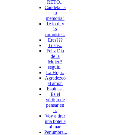
RETO...
Candela "a
tu
memoria"
Te lo dí y
lo
rompiste...
Eres???
Triste...
Feliz Día
de la
Mujer!!
seguir...
La Hoja..
Agradezco
al amor.
Espinas..
Es el
vértigo de
pensar en
ti.
Voy a tirar
una botella
al mar.
Penumbra...