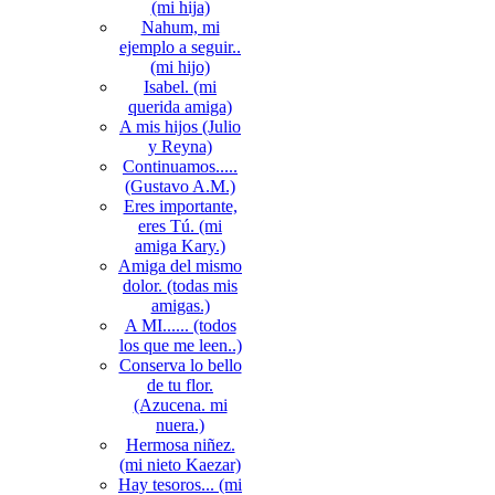
(mi hija)
Nahum, mi
ejemplo a seguir..
(mi hijo)
Isabel. (mi
querida amiga)
A mis hijos (Julio
y Reyna)
Continuamos.....
(Gustavo A.M.)
Eres importante,
eres Tú. (mi
amiga Kary.)
Amiga del mismo
dolor. (todas mis
amigas.)
A MI...... (todos
los que me leen..)
Conserva lo bello
de tu flor.
(Azucena. mi
nuera.)
Hermosa niñez.
(mi nieto Kaezar)
Hay tesoros... (mi