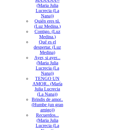
MAÑANA--
(Maria Julia
Lucrecia (La
Nana))
Quién eres tú.
(Luz Medina.)
Contigo. (Luz
Medina.)
Qué es el
despertar. (Luz
Medina)
Ayer, si ayer...
(Maria Julia
Lucrecia (La
Nana))
TENGO UN
AMOR.. (María
Julia Lucrecia
(La Nana))
Brindis de amor..
(Humbe (un gran
amigo))
Recuerdos...
(Maria Julia
Lucrecia (La