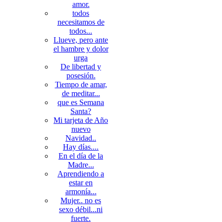
amor.
todos
necesitamos de
todos...
Llueve, pero ante
el hambre y dolor
urga
De libertad y
posesión.
Tiempo de amar,
de meditar...
que es Semana
Santa?
Mi tarjeta de Año
nuevo
Navidad..
Hay días....
En el día de la
Madre...
Aprendiendo a
estar en
armonía...
Mujer.. no es
sexo débil...ni
fuerte.