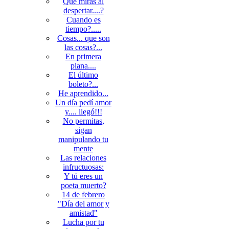
Qué miras al
despertar....?
Cuando es
tiempo?.....
Cosas... que son
las cosas?...
En primera
plana....
El último
boleto?...
He aprendido...
Un día pedí amor
y.... llegó!!!
No permitas,
sigan
manipulando tu
mente
Las relaciones
infructuosas:
Y tú eres un
poeta muerto?
14 de febrero
"Día del amor y
amistad"
Lucha por tu