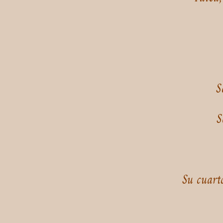
S
S
Su cuart