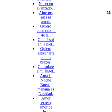
Nacer en
avanzado...
Mi 
Abre tus
alas al
amor..
Quiero
enamorarme
de ti...
Con el sol
en la piel..
Quiero
estrecharte
en mis
brazos.
Consolaré
a mi ángel..
Ama la
Noche
Buena,
mañana es
Navidad.
Amor
secreto,
amor de
luz.