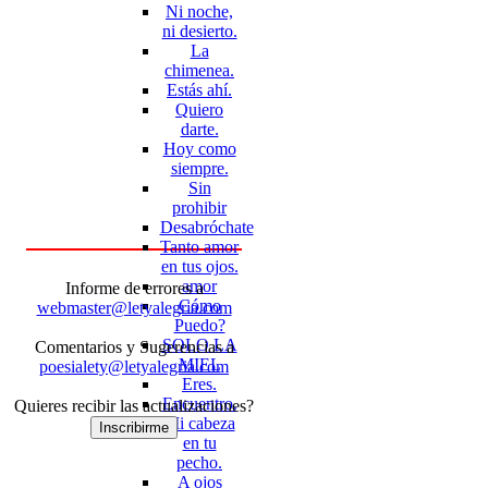
Ni noche,
ni desierto.
La
chimenea.
Estás ahí.
Quiero
darte.
Hoy como
siempre.
Sin
prohibir
Desabróchate
Tanto amor
en tus ojos.
amor
Informe de errores a
Cómo
webmaster@letyalegria.com
Puedo?
SOLO LA
Comentarios y Sugerencias a
MIEL
poesialety@letyalegria.com
Eres.
Encuentro.
Quieres recibir las actualizaciones?
Mi cabeza
Inscribirme
en tu
pecho.
A ojos