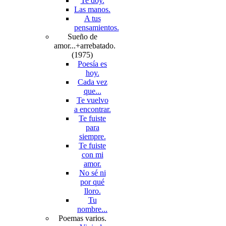
Te doy.
Las manos.
A tus
pensamientos.
Sueño de
amor...+arrebatado.
(1975)
Poesía es
hoy.
Cada vez
que...
Te vuelvo
a encontrar.
Te fuiste
para
siempre.
Te fuiste
con mi
amor.
No sé ni
por qué
lloro.
Tu
nombre...
Poemas varios.