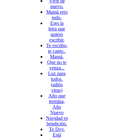
Vivir de
nuevo.
Mamá eres
todo.
Eres la
letra que
quiero
escribir.
Te escribo,
te canto..
Mamá.
Que no te
venza...
Luz para
todos.
(adiós
virus)
Año que
termina,
Año
Nuevo
Navidad es
bendición.
Te Doy.
Está