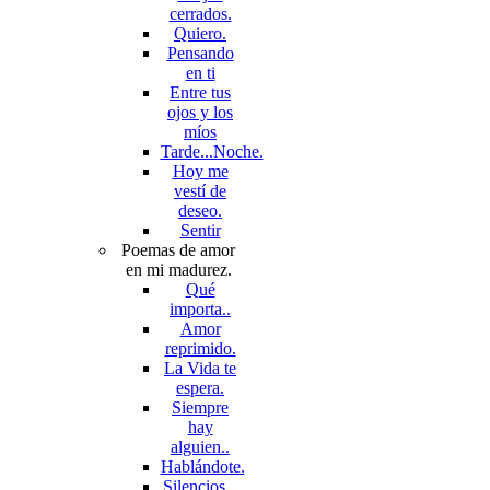
cerrados.
Quiero.
Pensando
en ti
Entre tus
ojos y los
míos
Tarde...Noche.
Hoy me
vestí de
deseo.
Sentir
Poemas de amor
en mi madurez.
Qué
importa..
Amor
reprimido.
La Vida te
espera.
Siempre
hay
alguien..
Hablándote.
Silencios...