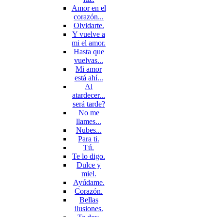
Amor en el
corazón...
Olvidarte.
Y vuelve a
mi el amor.
Hasta que
vuelvas...
Mi amor
está ahí...
Al
atardecer...
será tarde?
No me
llames...
Nubes...
Para ti.
Tú.
Te lo digo.
Dulce y
miel.
Ayúdame.
Corazón.
Bellas
ilusiones.