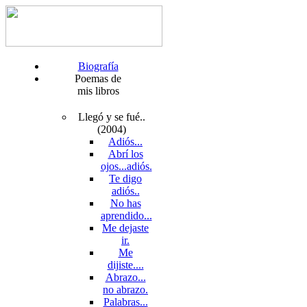
Biografía
Poemas de
mis libros
Llegó y se fué..
(2004)
Adiós...
Abrí los
ojos...adiós.
Te digo
adiós..
No has
aprendido...
Me dejaste
ir.
Me
dijiste....
Abrazo...
no abrazo.
Palabras...