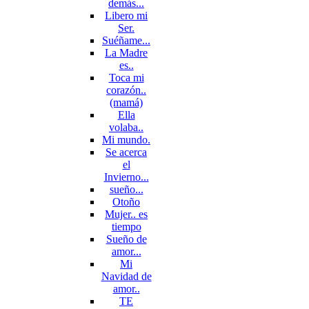
demás...
Libero mi
Ser.
Suéñame...
La Madre
es..
Toca mi
corazón..
(mamá)
Ella
volaba..
Mi mundo.
Se acerca
el
Invierno...
sueño...
Otoño
Mujer.. es
tiempo
Sueño de
amor...
Mi
Navidad de
amor..
TE