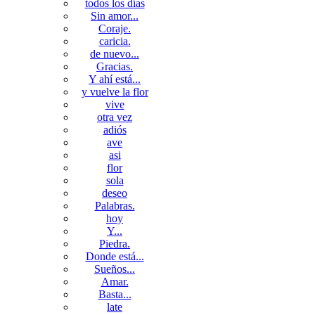
todos los días
Sin amor...
Coraje.
caricia.
de nuevo...
Gracias.
Y ahí está...
y vuelve la flor
vive
otra vez
adiós
ave
asi
flor
sola
deseo
Palabras.
hoy
Y...
Piedra.
Donde está...
Sueños...
Amar.
Basta...
late