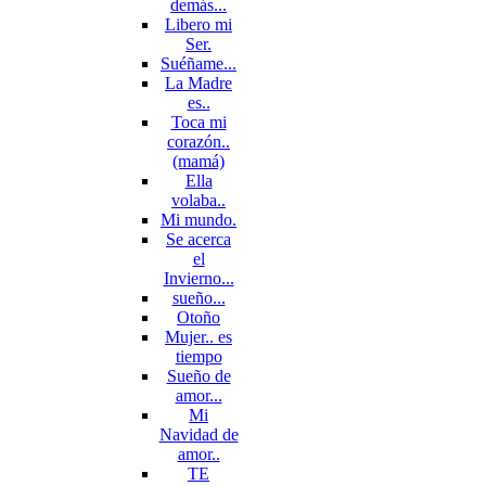
demás...
Libero mi
Ser.
Suéñame...
La Madre
es..
Toca mi
corazón..
(mamá)
Ella
volaba..
Mi mundo.
Se acerca
el
Invierno...
sueño...
Otoño
Mujer.. es
tiempo
Sueño de
amor...
Mi
Navidad de
amor..
TE