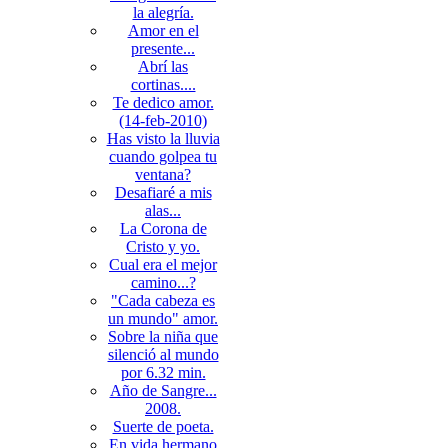
la alegría.
Amor en el
presente...
Abrí las
cortinas....
Te dedico amor.
(14-feb-2010)
Has visto la lluvia
cuando golpea tu
ventana?
Desafiaré a mis
alas...
La Corona de
Cristo y yo.
Cual era el mejor
camino...?
"Cada cabeza es
un mundo" amor.
Sobre la niña que
silenció al mundo
por 6.32 min.
Año de Sangre...
2008.
Suerte de poeta.
En vida hermano