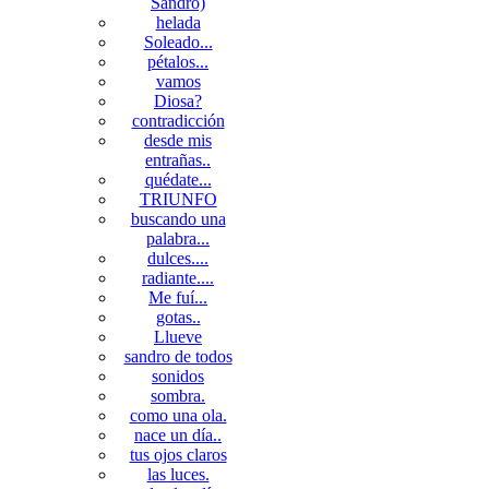
Sandro)
helada
Soleado...
pétalos...
vamos
Diosa?
contradicción
desde mis
entrañas..
quédate...
TRIUNFO
buscando una
palabra...
dulces....
radiante....
Me fuí...
gotas..
Llueve
sandro de todos
sonidos
sombra.
como una ola.
nace un día..
tus ojos claros
las luces.