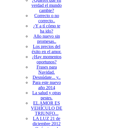
¿Quieres que en
verdad el mundo
cambie?
Correcto o no
correcto..
¿Y a tí cómo te
ha ido?
Año nuevo sin
promesas..
Los precios del
éxito en el amor.
¿Hay momentos
oportunos?
Frases para
Navidad.
Desnúdate... y..
Para este nuevo
año 2014
La salud y otras
pestes.
EL AMOR ES
VEHÍCULO DE
TRIUNFO...
LA LUZ 21 de
diciembre 2012