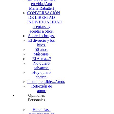
en vida.(Ana
María Rabatté.)
CONVERSACIÓN
DE LIBERTAD
INDIVIDUALIDAD
aceptarse y
aceptar a otros.
Sobre las brujas.
El divorcio y los
hijos.
50 años.
Máscaras.
El Asma...?
No quiero
salvarme.
Hoy quiero
decirte.
Incomprensible...Amor.
Reflexión de
amor.
Opiniones
Personales
Herencias..