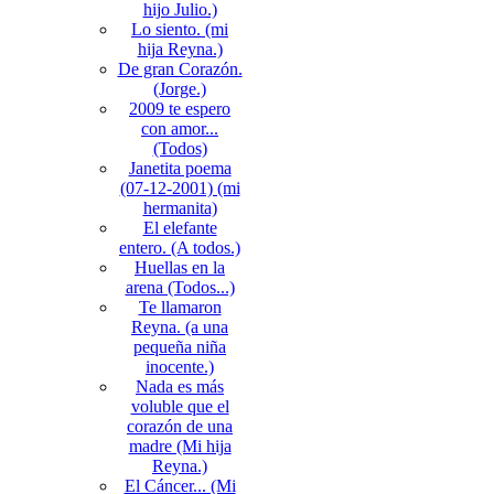
hijo Julio.)
Lo siento. (mi
hija Reyna.)
De gran Corazón.
(Jorge.)
2009 te espero
con amor...
(Todos)
Janetita poema
(07-12-2001) (mi
hermanita)
El elefante
entero. (A todos.)
Huellas en la
arena (Todos...)
Te llamaron
Reyna. (a una
pequeña niña
inocente.)
Nada es más
voluble que el
corazón de una
madre (Mi hija
Reyna.)
El Cáncer... (Mi