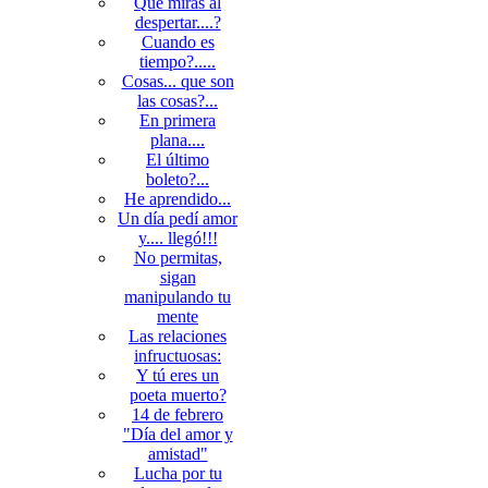
Qué miras al
despertar....?
Cuando es
tiempo?.....
Cosas... que son
las cosas?...
En primera
plana....
El último
boleto?...
He aprendido...
Un día pedí amor
y.... llegó!!!
No permitas,
sigan
manipulando tu
mente
Las relaciones
infructuosas:
Y tú eres un
poeta muerto?
14 de febrero
"Día del amor y
amistad"
Lucha por tu