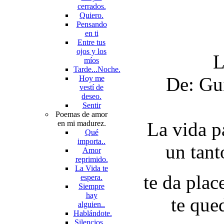
cerrados.
Quiero.
Pensando
en ti
Entre tus
ojos y los
L
míos
Tarde...Noche.
De: Gu
Hoy me
vestí de
deseo.
Sentir
Poemas de amor
La vida p
en mi madurez.
Qué
importa..
un tan
Amor
reprimido.
La Vida te
te da pla
espera.
Siempre
hay
te que
alguien..
Hablándote.
Silencios...