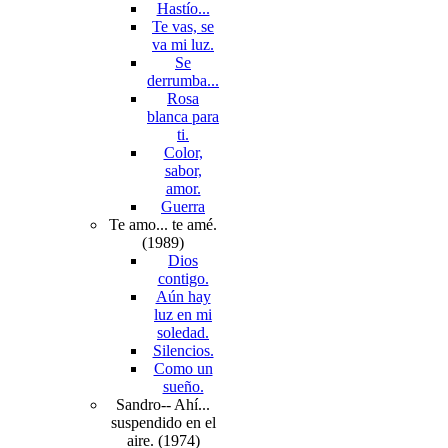
Hastío...
Te vas, se
va mi luz.
Se
derrumba...
Rosa
blanca para
ti.
Color,
sabor,
amor.
Guerra
Te amo... te amé.
(1989)
Dios
contigo.
Aún hay
luz en mi
soledad.
Silencios.
Como un
sueño.
Sandro-- Ahí...
suspendido en el
aire. (1974)