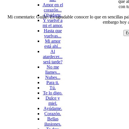
que a
Amor en el
con t
corazón...
Olvidarte.
Mi comentario: Guille: Es agradable conocer lo que en sencillas pa
Y vuelve a
embargo hoy aq
mi el amor.
Hasta que
vuelvas...
Mi amor
está ahí...
Al
atardecer...
será tarde?
No me
llames...
Nubes...
Para ti.
Tú.
Te lo digo.
Dulce y
miel.
Ayúdame.
Corazón.
Bellas
ilusiones.