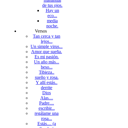
manantial
de tus ojos.
Hay un
eco...
media
noche.
Versos
Tan cerca y tan
lejos...
Un simple virus...
Amor que sueña.
Es mi pasión.
Un año más...
beso...
Tibieza..
sueño y rosa.
Y allí estás..
derrite
Dios
Alas....
Padre....
escribir...
regálame una
rosa...
Estás.... (a