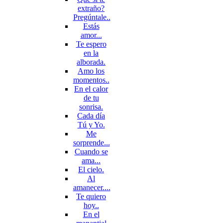
extraño?
Pregúntale..
Estás
amor...
Te espero
en la
alborada.
Amo los
momentos..
En el calor
de tu
sonrisa.
Cada día
Tú y Yo.
Me
sorprende...
Cuando se
ama...
El cielo.
Al
amanecer....
Te quiero
hoy..
En el