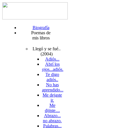
Biografía
Poemas de
mis libros
Llegó y se fué..
(2004)
Adiós...
Abrí los
ojos...adiós.
Te digo
adiós..
No has
aprendido...
Me dejaste
ir.
Me
dijiste....
Abrazo...
no abrazo.
Palabras...