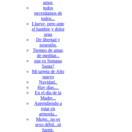
amor.
todos
necesitamos de
todos...
Llueve, pero ante
el hambre y dolor
urga
De libertad y
posesión.
Tiempo de amar,
de meditar...
que es Semana
Santa?
Mi tarjeta de Año
nuevo
Navidad..
Hay días....
En el día de la
Madre...
Aprendiendo a
estar en
armonía...
Mujer.. no es
sexo débil...ni
fuerte.