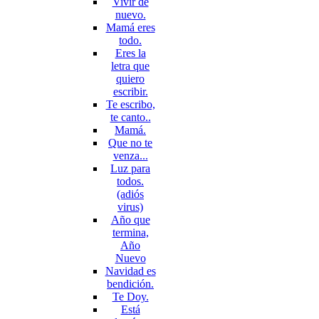
Vivir de
nuevo.
Mamá eres
todo.
Eres la
letra que
quiero
escribir.
Te escribo,
te canto..
Mamá.
Que no te
venza...
Luz para
todos.
(adiós
virus)
Año que
termina,
Año
Nuevo
Navidad es
bendición.
Te Doy.
Está