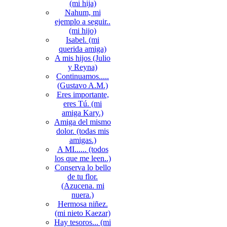
(mi hija)
Nahum, mi
ejemplo a seguir..
(mi hijo)
Isabel. (mi
querida amiga)
A mis hijos (Julio
y Reyna)
Continuamos.....
(Gustavo A.M.)
Eres importante,
eres Tú. (mi
amiga Kary.)
Amiga del mismo
dolor. (todas mis
amigas.)
A MI...... (todos
los que me leen..)
Conserva lo bello
de tu flor.
(Azucena. mi
nuera.)
Hermosa niñez.
(mi nieto Kaezar)
Hay tesoros... (mi