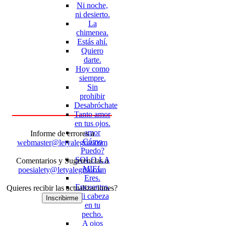
Ni noche,
ni desierto.
La
chimenea.
Estás ahí.
Quiero
darte.
Hoy como
siempre.
Sin
prohibir
Desabróchate
Tanto amor
en tus ojos.
amor
Informe de errores a
Cómo
webmaster@letyalegria.com
Puedo?
SOLO LA
Comentarios y Sugerencias a
MIEL
poesialety@letyalegria.com
Eres.
Encuentro.
Quieres recibir las actualizaciones?
Mi cabeza
Inscribirme
en tu
pecho.
A ojos