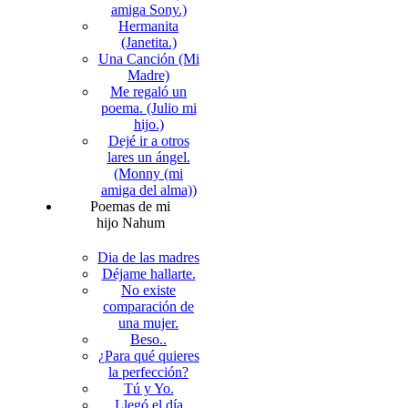
amiga Sony.)
Hermanita
(Janetita.)
Una Canción (Mi
Madre)
Me regaló un
poema. (Julio mi
hijo.)
Dejé ir a otros
lares un ángel.
(Monny (mi
amiga del alma))
Poemas de mi
hijo Nahum
Dia de las madres
Déjame hallarte.
No existe
comparación de
una mujer.
Beso..
¿Para qué quieres
la perfección?
Tú y Yo.
Llegó el día