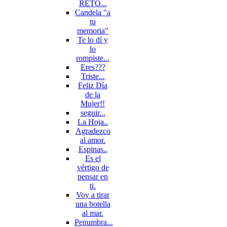
RETO...
Candela "a
tu
memoria"
Te lo dí y
lo
rompiste...
Eres???
Triste...
Feliz Día
de la
Mujer!!
seguir...
La Hoja..
Agradezco
al amor.
Espinas..
Es el
vértigo de
pensar en
ti.
Voy a tirar
una botella
al mar.
Penumbra...