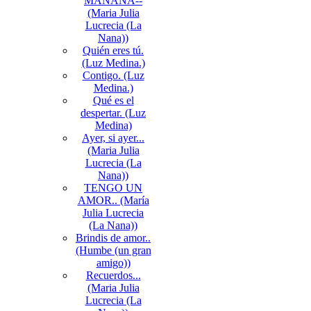
MAÑANA--
(Maria Julia
Lucrecia (La
Nana))
Quién eres tú.
(Luz Medina.)
Contigo. (Luz
Medina.)
Qué es el
despertar. (Luz
Medina)
Ayer, si ayer...
(Maria Julia
Lucrecia (La
Nana))
TENGO UN
AMOR.. (María
Julia Lucrecia
(La Nana))
Brindis de amor..
(Humbe (un gran
amigo))
Recuerdos...
(Maria Julia
Lucrecia (La