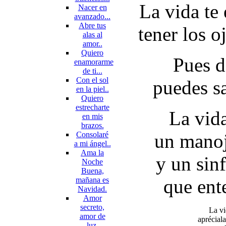
La vida te
Nacer en
avanzado...
Abre tus
tener los o
alas al
amor..
Quiero
Pues d
enamorarme
de ti...
Con el sol
puedes sa
en la piel..
Quiero
estrecharte
La vida
en mis
brazos.
Consolaré
un manoj
a mi ángel..
Ama la
y un sin
Noche
Buena,
mañana es
que ent
Navidad.
Amor
secreto,
La vi
amor de
aprécial
luz.