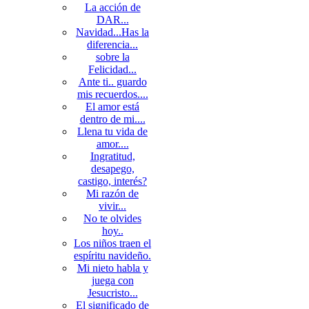
La acción de
DAR...
Navidad...Has la
diferencia...
sobre la
Felicidad...
Ante ti.. guardo
mis recuerdos....
El amor está
dentro de mi....
Llena tu vida de
amor....
Ingratitud,
desapego,
castigo, interés?
Mi razón de
vivir...
No te olvides
hoy..
Los niños traen el
espíritu navideño.
Mi nieto habla y
juega con
Jesucristo...
El significado de