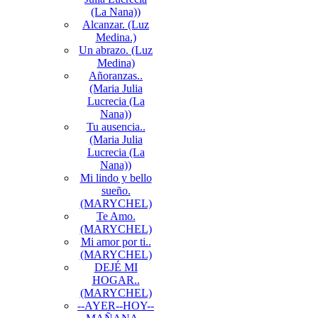
(La Nana))
Alcanzar. (Luz
Medina.)
Un abrazo. (Luz
Medina)
Añoranzas..
(Maria Julia
Lucrecia (La
Nana))
Tu ausencia..
(Maria Julia
Lucrecia (La
Nana))
Mi lindo y bello
sueño.
(MARYCHEL)
Te Amo.
(MARYCHEL)
Mi amor por ti..
(MARYCHEL)
DEJÉ MI
HOGAR..
(MARYCHEL)
--AYER--HOY--