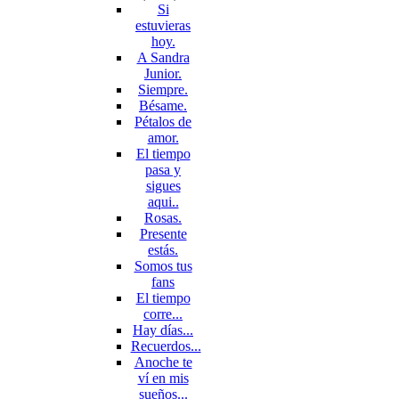
Si
estuvieras
hoy.
A Sandra
Junior.
Siempre.
Bésame.
Pétalos de
amor.
El tiempo
pasa y
sigues
aqui..
Rosas.
Presente
estás.
Somos tus
fans
El tiempo
corre...
Hay días...
Recuerdos...
Anoche te
ví en mis
sueños...