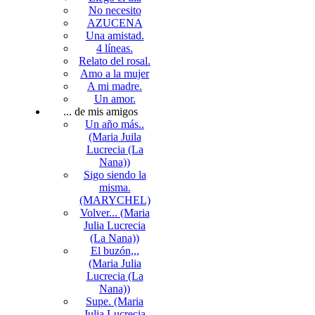
No necesito
AZUCENA
Una amistad.
4 líneas.
Relato del rosal.
Amo a la mujer
A mi madre.
Un amor.
... de mis amigos
Un año más..
(Maria Juila
Lucrecia (La
Nana))
Sigo siendo la
misma.
(MARYCHEL)
Volver... (Maria
Julia Lucrecia
(La Nana))
El buzón,,,
(Maria Julia
Lucrecia (La
Nana))
Supe. (Maria
Julia Lucrecia