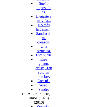
Sueño
imposible
es.
Llegaste a
mi vida...
No más
lágrimas...
Sandro de
mi
corazón.
Una
Azucena.
Este sufrir.
Eres
gitano,
artista, Tan
solo un
hombre.
Eres tú..
verso.
Sandro
Amor primero,
amor. (1973)
(2010)
Que si te