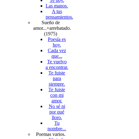
Te doy.
Las manos.
A tus
pensamientos.
Sueño de
amor...+arrebatado.
(1975)
Poesía es
hoy.
Cada vez
que...
Te vuelvo
a encontrar.
Te fuiste
para
siempre.
Te fuiste
con mi
amor.
No sé ni
por qué
lloro.
Tu
nombre...
Poemas varios.