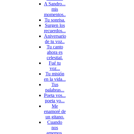
A Sandro...
mis
momentos..
Tu sonrisa.
Surgen los
recuerdos...
Aniversario
de tu voz..
Tu canto
ahora es
celestial.
Fué tu
voz...
Tu misión
en la vida...
Tus
palabras...
Poeta vos...
poeta yo...
Me
enamoré de
un gitano.
Cuando
nos
amemos.