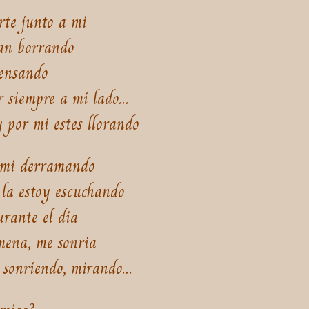
rte junto a mi
tan borrando
pensando
 siempre a mi lado...
 por mi estes llorando
 mi derramando
 la estoy escuchando
urante el dia
mena, me sonria
sonriendo, mirando...