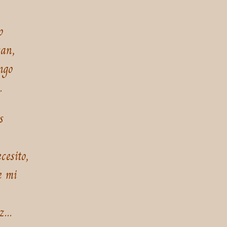
o
san,
ngo
.
s
cesito,
e mi
...