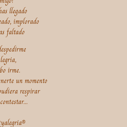
nmigo?
has llegado
eado, implorado
as faltado
despedirme
legria,
bo irme.
tenerte un momento
pudiera respirar
contestar...
tyalegria®